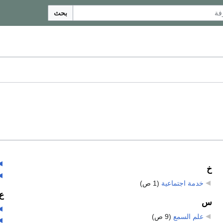
بحث
خ
خدمة اجتماعية
‏
(1 ص)
ع
س
علم السمع
‏
(9 ص)