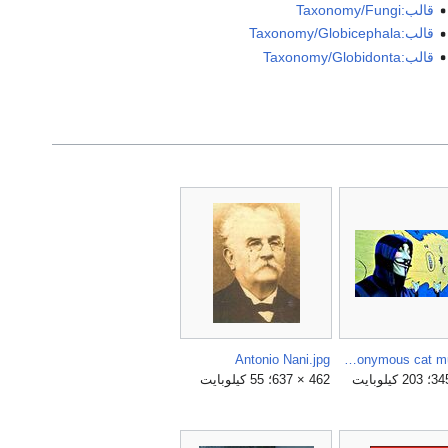
قالب:Taxonomy/Fungi
قالب:Taxonomy/Globicephala
قالب:Taxonomy/Globidonta
Antonio Nani.jpg
Anonymous cat mural.jpg
462 × 637؛ 55 كيلوبايت