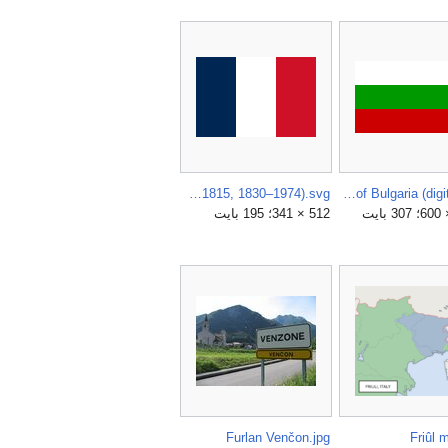
Flag of France (1794–1815, 1830–1974).svg
Flag of Bulgaria (digital).svg
512 × 341؛ 195 بايت
Furlan Venčon.jpg
Friûl 