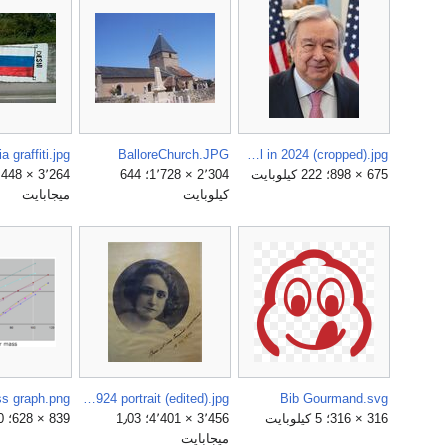
BalloreChurch.JPG
António Guterres United Nations Secretary-General in 2024 (cropped).jpg
675 × 898؛ 222 كيلوبايت
2٬304 × 1٬728؛ 644
كيلوبايت
ميجابايت
Bice Vassallo 1924 portrait (edited).jpg
Bib Gourmand.svg
316 × 316؛ 5 كيلوبايت
3٬456 × 4٬401؛ 1٫03
839 × 628؛ 80 كيلوبايت
ميجابايت