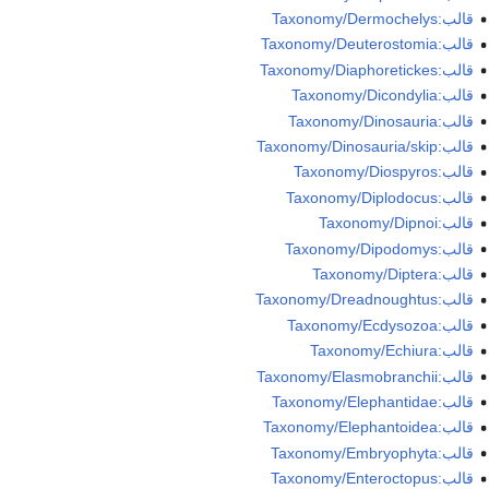
قالب:Taxonomy/Dermochelys
قالب:Taxonomy/Deuterostomia
قالب:Taxonomy/Diaphoretickes
قالب:Taxonomy/Dicondylia
قالب:Taxonomy/Dinosauria
قالب:Taxonomy/Dinosauria/skip
قالب:Taxonomy/Diospyros
قالب:Taxonomy/Diplodocus
قالب:Taxonomy/Dipnoi
قالب:Taxonomy/Dipodomys
قالب:Taxonomy/Diptera
قالب:Taxonomy/Dreadnoughtus
قالب:Taxonomy/Ecdysozoa
قالب:Taxonomy/Echiura
قالب:Taxonomy/Elasmobranchii
قالب:Taxonomy/Elephantidae
قالب:Taxonomy/Elephantoidea
قالب:Taxonomy/Embryophyta
قالب:Taxonomy/Enteroctopus