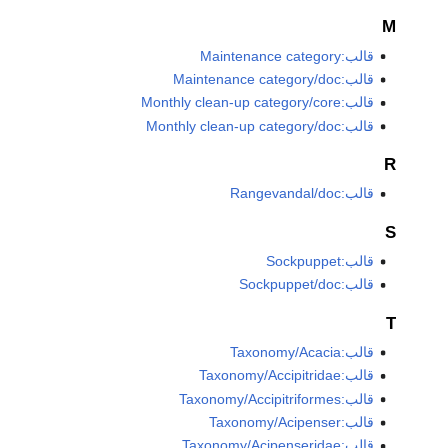
M
قالب:Maintenance category
قالب:Maintenance category/doc
قالب:Monthly clean-up category/core
قالب:Monthly clean-up category/doc
R
قالب:Rangevandal/doc
S
قالب:Sockpuppet
قالب:Sockpuppet/doc
T
قالب:Taxonomy/Acacia
قالب:Taxonomy/Accipitridae
قالب:Taxonomy/Accipitriformes
قالب:Taxonomy/Acipenser
قالب:Taxonomy/Acipenseridae