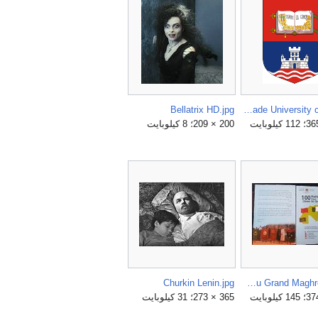
Bellatrix HD.jpg
Belgrade University coa.svg
200 × 209؛ 8 كيلوبايت
Churkin Lenin.jpg
Cent Poètes pour l'Union du Grand Maghréb.jpeg
365 × 273؛ 31 كيلوبايت