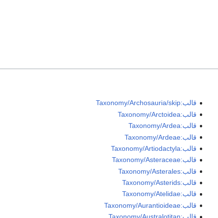
قالب:Taxonomy/Archosauria/skip
قالب:Taxonomy/Arctoidea
قالب:Taxonomy/Ardea
قالب:Taxonomy/Ardeae
قالب:Taxonomy/Artiodactyla
قالب:Taxonomy/Asteraceae
قالب:Taxonomy/Asterales
قالب:Taxonomy/Asterids
قالب:Taxonomy/Atelidae
قالب:Taxonomy/Aurantioideae
قالب:Taxonomy/Australotitan