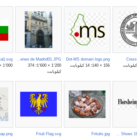
Fachada del Ateneo de Madrid01.JPG
Dot-MS domain logo.png
Cressk
156 × 140؛ 14 كيلوبايت
1٬200 × 1٬600؛ 374
1٬000 × 600؛ 307 بايت
كيلوبايت
map.png
Friuli Flag.svg
Fritulis.jpg
Florsheim Shoes 1943 logo.png