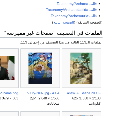
قالب:Taxonomy/Archaea
قالب:Taxonomy/Archaeplastida
قالب:Taxonomy/Archosauria
(الصفحة السابقة) (
الصفحة التالية
)
الملفات في التصنيف "صفحات غير مفهرسة"
الملفات ال113 التالية في هذا التصنيف من إجمالي 113.
- Manawi Al Basha 2000 مناوي باشا.jpg
4054 - Milano - Graffiti su casa occupata alla Darsena - Foto Giovanni Dall'Orto, 7-July-2007.jpg
-Sharaa.png
1٬100 × 1٬550؛ 626
1٬536 × 2٬048؛ 2٫64
883 × 679؛ 540 كيلوبايت
كيلوبايت
ميجابايت