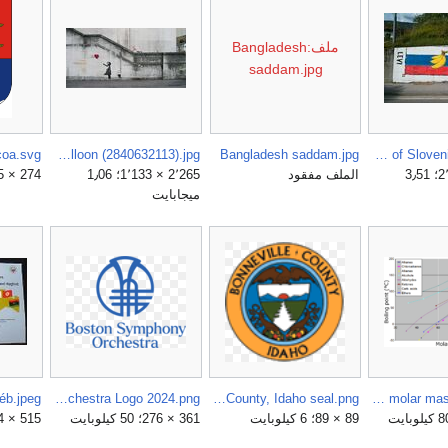
ملف:Bangladesh
saddam.jpg
Banksy Girl and Heart Balloon (2840632113).jpg
Bangladesh saddam.jpg
Banana Republic of Slovenia graffiti.jpg
3٬264 × 2٬448؛ 3٫51
الملف مفقود
2٬265 × 1٬133؛ 1٫06
274 × 365؛ 112 كيلوبايت
ميجابايت
Boston Symphony Orchestra Logo 2024.png
Bonneville County, Idaho seal.png
Boiling point vs molar mass graph.png
89 × 89؛ 6 كيلوبايت
361 × 276؛ 50 كيلوبايت
515 × 374؛ 145 كيلوبايت