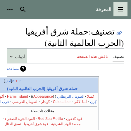
المعرفة
قائمة الرئيسية
بحث
أدوات شخصي
تصنيف
:
حملة شرق أفريقيا
لحرب العالمية الثانية)
يف
ناقش هذه الصفحة
أدوات
مساعدة
e
t
v
أخف
حملة شرق أفريقيا (الحرب العالمية الثانية)
كسلا
الصومال البريطاني
Appearance
Harmil Island
أگوردات
كِرِن
أمبا ألاگي
Culqualber
گوندار
الصومال الفرنسي
حرب العصابات
مقالات ذات صلة
قوة گدعون
Red Sea Flotilla
القوة الجوية للصحراء
محطة الهند الشرقية
قوة شرق أفريقيا
نسق القتال