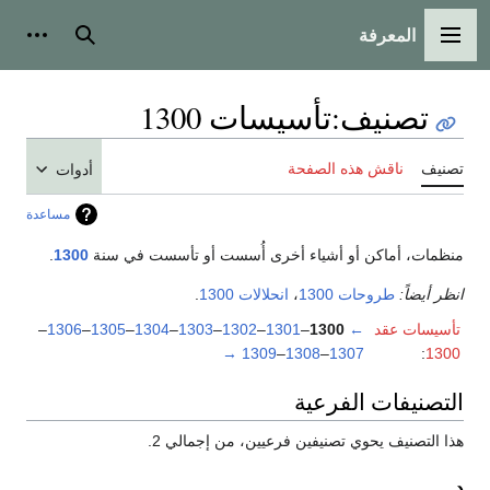
المعرفة
القائمة الرئيسية
بحث
أدوات
تصنيف
:
تأسيسات 1300
تصنيف
ناقش هذه الصفحة
أدوات
مساعدة
منظمات، أماكن أو أشياء أخرى أُسست أو تأسست في سنة
1300
.
انظر أيضاً:
طروحات 1300
،
انحلالات 1300
.
تأسيسات عقد
←
1300
–
1301
–
1302
–
1303
–
1304
–
1305
–
1306
–
→
1309
–
1308
–
1307
:
1300
التصنيفات الفرعية
هذا التصنيف يحوي تصنيفين فرعيين، من إجمالي 2.
د