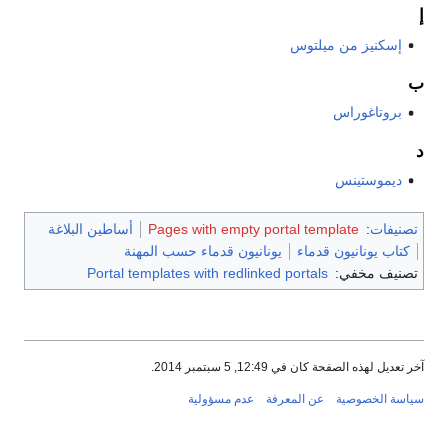
إ
إسكنيز من ميلتوس
ب
بروتاغوراس
د
ديموستينس
تصنيفات
:
Pages with empty portal template
أساطين البلاغة
كتاب يونانيون قدماء
يونانيون قدماء حسب المهنة
تصنيف مخفي:
Portal templates with redlinked portals
آخر تعديل لهذه الصفحة كان في 12:49, 5 سبتمبر 2014.
سياسة الخصوصية
عن المعرفة
عدم مسؤولية