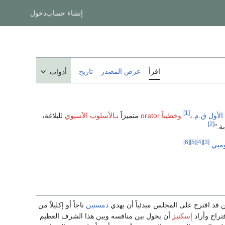
إنشاء حساب
دخول
اقرأ
عرض المصدر
تاريخ
أدوات
[1]
الأول ق.م.
،
وخطيباً orator
متميزاً
بـالأسلوب الآسيوي
للبلاغة،
[2]
ة."
[6]
[5]
[4]
[3]
مپي
.
دمستين
تاجاً أو إكليلاً من
تراح وأراد
إسكنيز
أن يحول بين منافسه وبين هذا الشرف العظيم