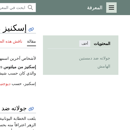
المعرفة
القائمة الرئيسية
إسكنيز 
مقالة
ناقش هذه ال
المحتويات
أخف
جولاته ضد دمستين
لأشخاص آخرين اسمهم
الهامش
إسكنيز من ميلتوس
Aeschines (
والذي كان حسب شيشرو
إسكنيز، حسب
ديوجني
جولاته ضد 
بلغت الخطابة اليونانية أرق
الزهر اعترافاً منه بح