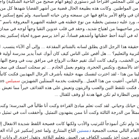
 على المجلس اقتراحاً غير دستوري (وهو اتهام صحيح من الناحية الشكلية) وأجل
ن المواطنين. وكانت هذه بطبيعة الحال قضية من أشهر القضايا شهدها كل من ا
ن في واقع الأمر يدافع فيها عن سمعته وعن حياته السياسية. ولم يُضِع إسكنيز
، ورد عليه دمستين بخطبة من نوع خطبته هي خطبته الشهيرة المعروفة باسم 
 صاحبيهما من اهتياج شديد، وحقد في قلب عدوين التقيا وجهاً لوجه في ميدان
ً له في أثينة أحط خطبائها وأشدهم فساداً، ثم أخذ يرسم صورة لحياة إسكنيز يتجل
قيقة هذا الرجل الذي يطلق لسانه بالشتائم المقذعة ... وإلى أي الآباء ينتسب. ال
ربية والتعليم؟ ... هل أقص على الناس كيف كان أبوك عبداً يدير مدرسة أولية
 الخشب، وكيف كانت أمك تقيم حفلات الزواج في مرافق بيت في وضح النهار؟
قاعد بالأسفنج، وتكنس الحجرة، وتقوم بعمل الخادم ... ثم سجلت اسمك في 
ينا من هذا - لقد اخترت لنفسك مهنة خليقة بأشرف الرجال المهذبين فكنت كاتبا
 الناس، أعفيت من هذا العمل...والتحقت بخدمة الممثلَين الشهيرَين
سميلس
كنت تلتقط التين والعنب والزيتون وتعيش على هذه القذائف خيراً مما تعيش م
بين النظارة لم تكن فيها هدنة أو وقف للقتال ...
 حياتك وحياتي. لقد كنت تعلم مبادئ القراءة وكنت أنا طالباً في المدرسة؛ وكنت أ
ت ممثلاً من الدرجة الثالثة وكنت أنا ممن يشهدون التمثيل. وأخفقت أنت في تمثيل 
؛ ولم تكن أنموذجاً للترتيب والأدب ولكنها كانت فصيحة اللفظ شديدة الانفعال
عام التالي منحت الجمعية
دمستين
التاج المتنازع. ولما عجز إسكنيز عن أداء ال
دس، حيث أخذ يكسب الكفاف من العيش بتعليم البلاغة. وتقول إحدى الروايات إن