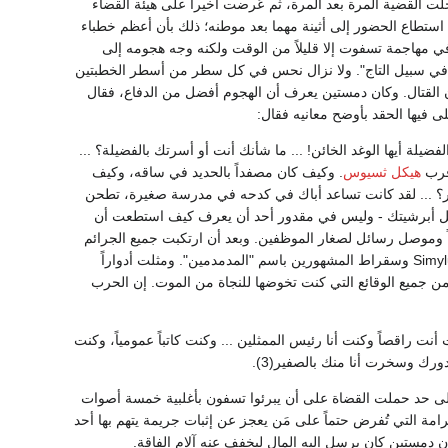
ت القضية المرة بعد المرة، ثم عُرضت أخيراً على هيئة القضاء
ستطاع الحضور إلى أثينة مهما بعد موطنه؛ ذلك بأن أعظم خطباء
 في مهاجمة تسفوت إلا قليلاً من الوقت ولكنه وجه هجومه إلى
"في سبيل التاج". ولا نزال نحس في كل سطر من أسطر الخطبتين
 القتال. وكان دمستين يعرف أن الهجوم أفضل من الدفاع، فقال
ى فيها الحقد بأوضح معانيه فقال:
فضيلة أيها الوغد الخائن! ... ما شأنك أنت أو أسرتك بالفضيلة؟ ...
 قرب
هيكل ثسيوس
. وكيف كان مصفداً بالحديد في ساقه، وكيف
 ... لقد كانت تساعد أباك في كدحه في مدرسة صغيرة، تطحن
سجل أبرشيتك - وليس في مقدور أحد أن يعرف كيف استطعت أن
ً وموصل رسائل لصغار الموظفين. وبعد أن ارتكبت جميع الجرائم
Simylus وسقراط المشهورين باسم "المدمدمين". ومثلت أدواراً
ن جميع الوقائع التي كنت تخوضها للنجاة من الموت. إن الحرب
نت راقصاً وكنت أنا رئيس الممثلين ... وكنت كاتباً عمومياً، وكنت
دورك وسخرت أنا منك بالصفير(3).
 إلى حد حملت القضاة على أن يبرئوا تسفون بأغلبية خمسة أصوات
غرامة التي تُفرض حتماً على مَن يعجز عن إثبات جريمة يتهم بها أحد
 دمستين كان يرسل إليه المال ليخفف عنه آلام الفاقة.