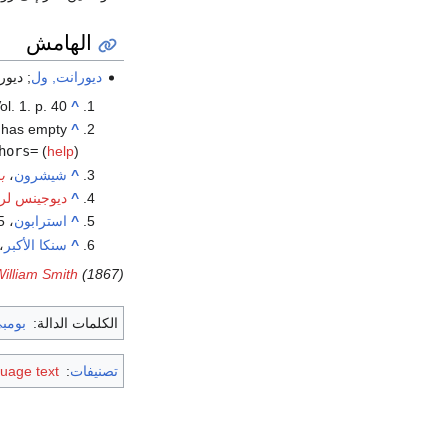
الهامش
ديورانت, ول
; ديور
ol. 1. p. 40.
^
 has empty
^
hors=
(
help
)
^
شيشرون
،
ب
^
ديوجينس لر
^
استرابون
، xiv. p. 635
^
سنكا الأكبر
،
illiam Smith
(1867).
الكلمات الدالة:
بومب
تصنيفات
:
guage text