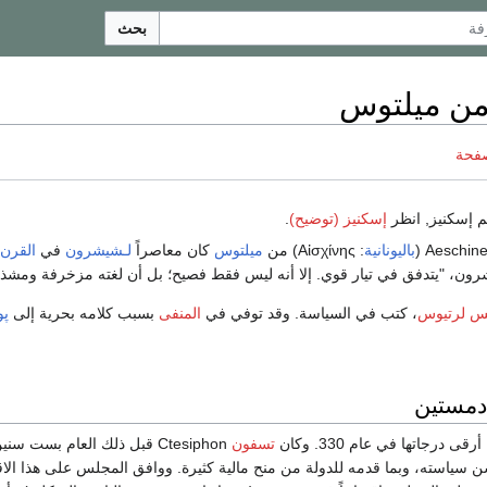
بحث
من ميلتوس
صفحة
 إسكنيز, انظر
إسكنيز (توضيح)
.
باليونانية
:
Αἰσχίνης
) من
ميلتوس
كان معاصراً
لـشيشرون
في
القرن 
ن، "يتدفق في تيار قوي. إلا أنه ليس فقط فصيح؛ بل أن لغته مزخرفة ومشذب
س لرتيوس
، كتب في السياسة. وقد توفي في
المنفى
بسبب كلامه بحرية إلى
پو
دمستين
ى درجاتها في عام 330. وكان
تسفون
Ctesiphon قبل ذلك العام بست سنين قد اقترح على المجلس مبدئياً أن يهدي
سن سياسته، وبما قدمه للدولة من منح مالية كثيرة. ووافق المجلس على هذا الاق