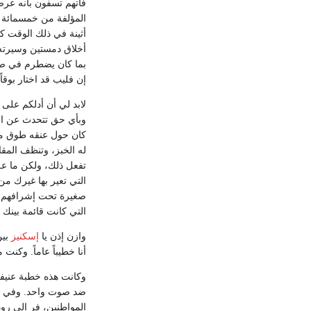
فاتهم تسفون بأنه عرض
المؤلفة من خمسمائة م
أثينة في ذلك الوقت كا
أخلاق دمستين وسيرته
بما كان يضطرم في صدر
إن فليب قد اختار بوقا
لابد لي أن أدلكم على ح
وبأي حق تتحدث عن الت
كان حول عنقه طوق من
له الخبز، وتنظف الم
تفعل ذلك، ولكن ما عل
التي تعير بها غيرك من
صغيرة تحت إشرافهم، ف
التي كانت قائمة بينك و
وازن إذن يا
إسكنيز
بين
أنا خطيباً عاماً. وكن
وكانت هذه خطبة عنيفة
ضد صوت واحد. وفي ال
المواطنين، فر إلى رو