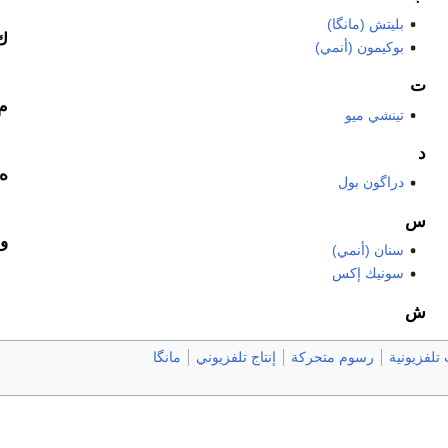
بليتش (مانگا)
ك
بوكيمون (أنمي)
ت
م
تينشي ميو
د
ه
دراگون بول
س
و
سنان (أنمي)
سونيك إكس
ش
لفزيونية
رسوم متحركة
إنتاج تلفزيوني
مانگا