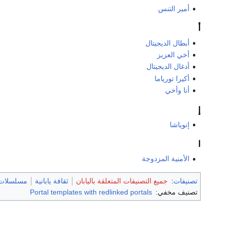
أمير التنس
أ
أبطال الديجيتال
أخي العزيز
أدغال الديجيتال
أكيرا تورياما
أنا وأخي
إ
إنوياشا
ا
الأمنية المزدوجة
تصنيفات
:
جميع التصنيفات المتعلقة باليابان
ثقافة يابانية
مسلسلات ت
تصنيف مخفي:
Portal templates with redlinked portals