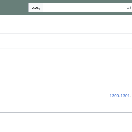
بحث
1300
-
1301
-