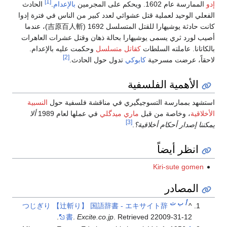
[1]
إدو
الممارسة عام 1602. ويحكم على المجرمين
بالإعدام
.
الحادث
الفعلي الوحيد لعملية قتل عشوائي لعدد كبير من الناس في فترة إدوا
كانت حادثة يوشيهارا للقتل المتسلسل 1692 (吉原百人斬)، عندما
أصيب لورد ثري يسمى يوشيهارا بحالة ذهان وقتل عشرات العاهرات
بالكاتانا. عاملته السلطات
كقاتل متسلسل
وحكمت عليه بالإعدام.
[2]
لاحقاً، عرضت مسرحية
كابوكي
تدول حول الحادث.
الأهمية الفلسفية
استشهد بممارسة التسوجيگيري في مناقشة فلسفية حول
النسبية
الأخلاقية
، وخاصة من قبل
ماري ميدگلي
في عملها لعام 1989
ألا
[3]
يمكننا إصدار أحكام أخلاقية؟
.
انظر أيضاً
Kiri-sute gomen
المصادر
أ
ب
ت
つじぎり 【辻斬り】 国語辞書 - エキサイト辞
^
書
.
Excite.co.jp
. Retrieved 22009-31-12.