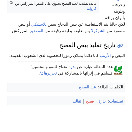
مائدة تقليدية لعيد الفصح تحتوي على البيض المزركش من
زخرفته
كرواتيا
وتلوينه
بألوان براقة
لكن حاليا يتم الاستعاضة عن بيض الدجاج ببيض
بلاستيكي
أو بيض
مصنوع من
الشوكولا
يتم تغليفه بطبقة رقيقة من
القصدير
المزركش.
تاريخ تقليد بيض الفصح
البيض و
الأرنب
كانا دائما يمثلان رموزا للخصوبة لدى الشعوب القديمة.
هذه المقالة عبارة عن
بذرة
تحتاج للنمو والتحسين؛
فساهم في إثرائها بالمشاركة في
تحريرها
.
الكلمات الدالة:
عيد الفصح
تصنيفات
:
بذرة
فصح
تقاليد