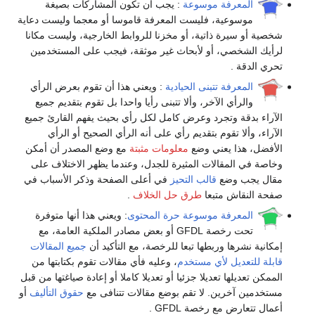
المعرفة موسوعة
: يجب أن تكون المشاركات بصيغة
موسوعية، فليست المعرفة قاموسا أو معجما وليست دعاية
شخصية أو سيرة ذاتية، أو مخزنا للروابط الخارجية، وليست مكانا
لرأيك الشخصي، أو لأبحاث غير موثقة، فيجب على المستخدمين
تحري الدقة .
المعرفة تتبنى الحيادية
: ويعني هذا أن تقوم بعرض الرأي
والرأي الآخر، وألا تتبنى رأيا واحدا بل تقوم بتقديم جميع
الآراء بدقة وتجرد وعرض كامل لكل رأي بحيث يفهم القارئ جميع
الآراء، وألا تقوم بتقديم رأي على أنه الرأي الصحيح أو الرأي
الأفضل، هذا يعني وضع
معلومات مثبتة
مع وضع المصدر أن أمكن
وخاصة في المقالات المثيرة للجدل، وعندما يظهر الاختلاف على
مقال يجب وضع
قالب التحيز
في أعلى الصفحة وذكر الأسباب في
صفحة النقاش متبعا
طرق حل الخلاف
.
المعرفة موسوعة حرة المحتوى
: ويعني هذا أنها متوفرة
تحت رخصة GFDL أو بعض مصادر الملكية العامة، مع
إمكانية نشرها وربطها تبعا للرخصة، مع التأكيد أن
جميع المقالات
قابلة للتعديل لأي مستخدم
، وعليه فأي مقالات تقوم بكتابتها من
الممكن تعديلها تعديلا جزئيا أو تعديلا كاملا أو إعادة صياغتها من قبل
مستخدمين آخرين. لا تقم بوضع مقالات تتنافى مع
حقوق التأليف
أو
أعمال تتعارض مع رخصة GFDL .