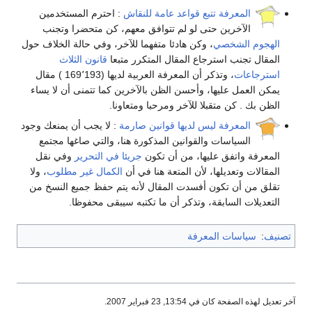
المعرفة تتبع قواعد عامة للنقاش
: احترم المستخدمين
الآخرين حتى لو لم تتوافق معهم، كن متحضرا وتجنب
الهجوم الشخصي
، وكن هادئا متفهما للآخر، وفي حالة الخلاف حول
المقال تجنب استرجاع المقال المتكرر متبعا
قانون الثلاث
استرجاعات
، وتذكر أن المعرفة العربية لديها (169٬193 ) مقال
يمكن العمل عليها، وأحسن الظن بالآخرين كما تتمنى أن لا يساء
الظن بك . كن متقبلا للآخر ومرحبا ومتعاونا.
المعرفة ليس لديها قوانين صارمة
: لا يجب أن يمنعك وجود
السياسات والقوانين المذكورة هنا، والتي صاغها مجتمع
المعرفة واتفق عليها، من أن تكون
جريئا في التحرير
وفي نقل
المقالات وتعديلها، لأن المتعة هنا في أن
الكمال غير مطلوب
، ولا
تقلق من أن تكون أفسدت المقال لأنه يتم حفظ جميع النسخ من
التعديلات السابقة، وتذكر أن ما تكتبه سيبقى محفوظا.
تصنيف
:
سياسات المعرفة
آخر تعديل لهذه الصفحة كان في 13:54, 23 فبراير 2007.