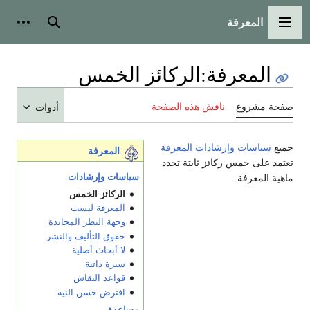
المعرفة
القائمة الرئيسية
بحث
أدوات
المعرفة
:
الركائز الخمس
صفحة مشروع
ناقش هذه الصفحة
أدوات
جميع
سياسات وإرشادات المعرفة
المعرفة
تعتمد على خمس ركائز ثابتة تحدد
سياسات وإرشادات
ماهية المعرفة.
الركائز الخمس
المعرفة ليست
وجهة النظر المحايدة
حقوق التأليف والنشر
لا أبحاث أصلية
سيرة ذاتية
قواعد النقاش
افترض حسن النية
مساعدة