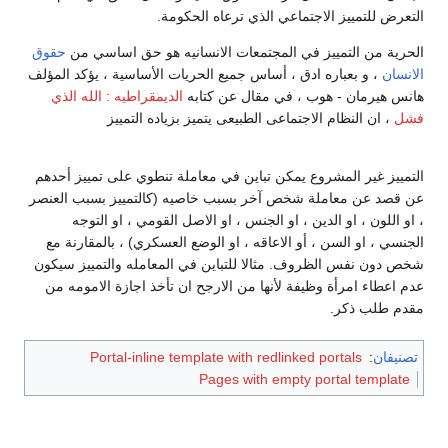
التعرض للتمييز الاجتماعي الذي ترعاه الحكومة.
الحرية من التمييز في المجتمعات الانسانيه هو حق اساسي من
حقوق
الانسان
، و بعباره ادق ، أساس جميع الحريات الأساسية ، يؤكد المؤلف
هانس هيرمان - هوب ، في مقال عن كتابه
الديمقراطيه : الله الذي
فشل
، ان النظام الاجتماعى الطبيعى يتميز بزياده التمييز
التمييز غير المشروع يمكن تباين في معاملة تنطوي على تمييز أحدهم
عن قصد عن معاملة شخص آخر بسبب خاصيه (كالتمييز بسبب العنصر
، او اللون ، او الدين ، او الجنس ، او الاصل القومي ، او التوجه
الجنسي ، او السن ، أو الاعاقه ، او الوضع العسكري) ، بالمقارنة مع
شخص دون نفس الظروف. مثالا للتباين في المعامله والتمييز سيكون
عدم اعطاء امرأة وظيفة لأنها من الارجح ان تأخذ اجازة الامومه من
مقدم طلب ذكر.
تصنيفان
:
Portal-inline template with redlinked portals
Pages with empty portal template