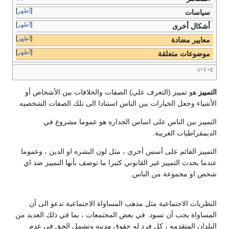
أظهر
سياسات
أظهر
أشكال أخرى
أظهر
معايير مضادة
أظهر
موضوعات متعلقة
v
t
e
التمييز
هو تمييز (التعرف على) الصفات والخلافات بين الأشخاص أو
الأشياء وجعل الخيارات بين الناس استنادا الى تلك الصفات الشخصيه.
التمييز بين الناس على اساس الجداره هو عموما مشروع في
الديمقراطيات الغربية.
التمييز القائم على أسس أخرى ، مثل لون البشره او الدين ، وعموما
عندما يحدث التمييز غير القانوني كثيرا ما توصف بأنها التمييز ضد اي
شخص او مجموعة من الناس.
النظريات الاجتماعية مثل مذهب المساواة الاجتماعية تدعو الى أن
المساواة يجب أن تسود. في بعض المجتمعات ، بما في ذلك العديد من
البلدان المتقدمه ، كل فرد له حقوق مدنيه وتشمل الحق في عدم