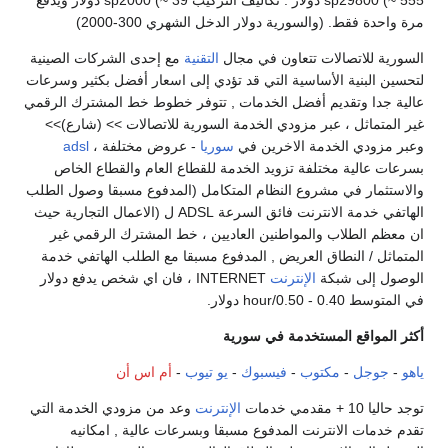
مرة واحدة فقط. (والسورية دولار الدخل الشهري 300-2000)
السورية للاتصالات تتعاون في مجال
التقنية
مع إحدى الشركات الصينية
لتحسين البنية الأساسية التي قد تؤدي إلى اسعار أفضل بكثير وسرعات
عالية جدا وتقديم أفضل الخدمات , تتوفر خطوط خط المشترك الرقمي
غير المتماثل ، عبر مزودي الخدمة السورية للاتصالات >> (شارع)>>
وعبر مزودي الخدمة الاخرين في
سوريا
- عروض مختلفة ،
adsl
بسرعات عالية مختلفة تزويد الخدمة للقطاع العام والقطاع الخاص
والاستثمار في مشروع النظام المتكامل (المدفوع مسبقا وصول الطلب
الهاتفي خدمة الانترنت فائق السرعة ADSL ل (الاعمال التجارية حيث
ان معظم الطلاب والمواطنين العاديين ، خط المشترك الرقمي غير
المتماثل / النطاق العريض , المدفوع مسبقا مع الطلب الهاتفي خدمة
الوصول إلى شبكة
الإنترنت
INTERNET ، فان اي شخص يدفع دولار
في المتوسط 0.40 - 0.50/hour دولار.
أكثر المواقع المستخدمة في سورية
ياهو
-
جوجل
-
مكتوب
-
فيسبوك
-
يو تيوب
-
أم اس أن
توجد حاليا 10 + مقدمي خدمات
الإنترنت
وعد من مزودي الخدمة التي
تقدم خدمات الانترنت المدفوع مسبقا وبسرعات عالية , امكانيه