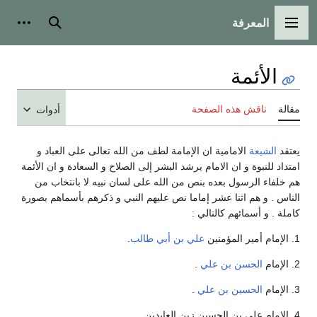
المعرفة
القائمة الرئيسية
بحث
أدوات
الأئمة
مقالة
ناقش هذه الصفحة
أدوات
يعتقد
الشيعة
الامامية ان الإمامة لطف من الله تعالى على العباد و
امتداد للنبوة و ان الامام يرشد البشر إلى الصلاح و السعادة و ان الأئمة
هم خلفاء الرسول بعده بنص من الله على لسان نبيه لا بانتخاب من
الناس . و هم اثنا عشر إماما نص عليهم النبي و ذكرهم بأسماهم بصورة
كاملة . و أسمائهم كالتالي :
1. الإمام أمير المؤمنين
علي بن أبي طالب
.
2. الإمام
الحسن بن علي
.
3. الإمام
الحسين بن علي
.
4. الإمام علي بن الحسين زين العابدين .