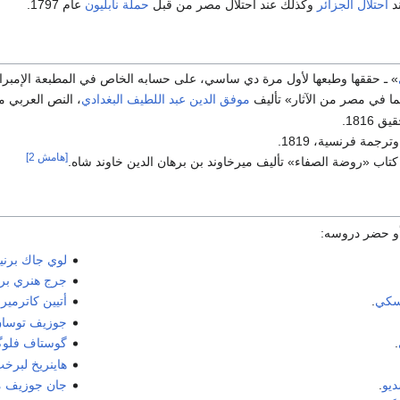
ند
احتلال الجزائر
وكذلك عند احتلال مصر من قبل
حملة نابليون
عام 1797.
» ـ حققها وطبعها لأول مرة دي ساسي، على حسابه الخاص في المطبعة الإمبراطورية، 1812، وزوّدها بشرح 
 بما في مصر من الآثار» تأليف
موفق الدين عبد اللطيف البغدادي
، النص العربي م
ق 1816.
رجمة فرنسية، 1819.
[هامش 2]
اب «روضة الصفاء» تأليف ميرخاوند بن برهان الدين خاوند شاه.
و حضر دروسه:
لوي جاك برنيي
جرج هنري بر
رسكي
.
أتيين كاترمير
.
جوزيف توسان
.
گوستاف فلو
هاينريخ لبرخ
ديو
.
جان جوزيف م