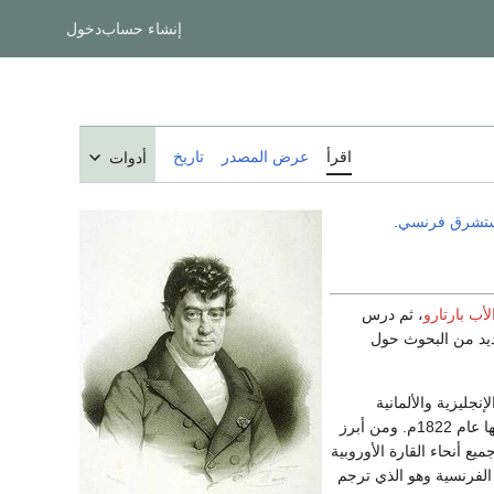
إنشاء حساب
دخول
اقرأ
عرض المصدر
تاريخ
أدوات
تشرق
فرنسي
.
لأب بارتارو
، ثم درس
يد من البحوث حول
 الإنجليزية والألمانية
انتخب رئيساً لها عام 1822م. ومن أبرز
 أنحاء القارة الأوروبية
لفرنسية وهو الذي ترجم