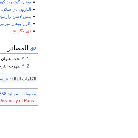
يوهان گوتفريد كوز
البارون دي سلان
.
ينس لاسن رازمو
كارل يوهان تورنب
دي لاگرانج
.
المصادر
^
تحت عنوان Relation de l'Egypte, par Abd al-Latif
^
ظهرت الترجمة في nts 1837
الكلمات الدالة:
فرنس
تصنيفات
:
مواليد 1758
University of Paris