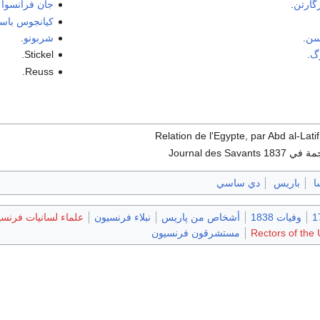
گارتن
.
جان فرانسوا 
كيانجوس باس
سن
.
شربونو
.
رگ
.
Stickel.
Reuss.
Journal des Sava
ا
باريس
دي ساسي
وفيات 1838
أشخاص من پاريس
نبلاء فرنسيون
علماء لسانيات فرنس
Rectors of the 
مستشرقون فرنسيون