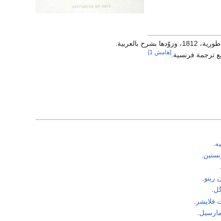
بالعربية.
[هامش 1]
ع ترجمة فرنسية.
ه
.
نستين
.
 رينو
.
گل
.
ت فلايشر
.
ارسيل
.