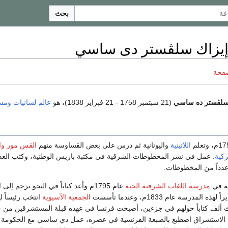
بحث
إيزاك سلڤستر دى ساسي
صفحة
ن سلڤستر ده ساسي
(21 سبتمبر 1758 - 21 فبراير 1838)، هو
عالم لسانيات
ومس
اللاتينية
واليونانية ثم درس على بعض القساوسة منهم
القس مور
وا
ركية
. عمل في نشر المخطوطات الشرقية في مكتبة باريس الوطنية، وكتب العد
عدداً من المخطوطات.
ية في
مدرسة اللغات الشرقية الحية
عام 1795م وأعد كتاباً في النحو ترجم إلى
لمدرسة عام 1833م، وعندما تأسست
الجمعية الآسيوية
 ألف كتاباً حولهم في جزءين، أصبحت فرنسا في عهده قبلة المستشرقين من جميع
نّ الاستشراق اصطبغ بالصبغة الفرنسية في عصره، عمل دي ساسي مع الحكومة ا