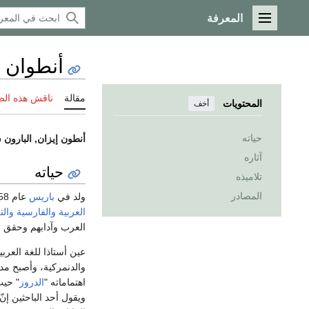
المعرفة
القائمة الرئيسية
أنطوان 
مقالة
ناقش هذه ال
المحتويات
أخف
حياته
أنطون إيزان, البارو
آثاره
حياته
تلاميذه
المصادر
ولد في
باريس
عام 1758م، وتعلم
العربية
والفارسية
والت
العرب وآدابهم وحقق 
عين أستاذا للغة العرب
والدنمركية، وأصبح مديراً لهذه ا
اهتماماته "
الدروز
" حيث
ويقول أحد الباحثين إ