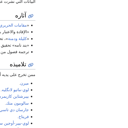
البيانات التي نشرت ع
آثاره
«
مقامات الحريري
«الإفادة والاعتبار
«
كليلة ودمنة
»، تحقي
«بند نامه» تحقيق وت
ترجمة فصول من كت
تلاميذه
ممن تخرج على يديه أ
ميرن
.
لوي-ماتيو لانگليه
.
بيبرشتاين كازيم
سالومون منك
.
جارسان دي تاسي
فريتاخ
.
لوي-بيير-أوجين س