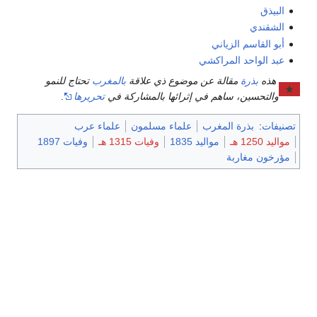
البيذق
الشقندي
أبو القاسم الزياني
عبد الواحد المراكشي
هذه
بذرة
مقالة عن موضوع ذي علاقة
بالمغرب
تحتاج للنمو
والتحسين، ساهم في إثرائها بالمشاركة في
تحريرها
.
تصنيفات
:
بذرة المغرب
علماء مسلمون
علماء عرب
مواليد 1250 هـ
مواليد 1835
وفيات 1315 هـ
وفيات 1897
مؤرخون مغاربة