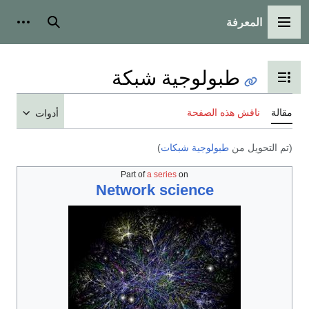
المعرفة
القائمة الرئيسية
بحث
أدوات
طبولوجية شبكة
تبديل عرض جدول المحتويات
مقالة
ناقش هذه الصفحة
أدوات
(تم التحويل من
طبولوجية شبكات
)
Part of
a series
on
Network science