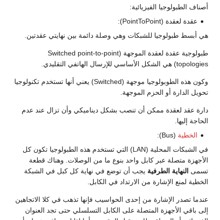
أصناف الطبولوجيا الفيزيائية:
عقدة لعقدة (PointToPoint):
هي أبسط طبولوجيا للشبكات وهي وصلة دائمة بين نهايتي عقدتين.
طبولوجية عقدة لعقدة الموجهة (Switched point-to-point
topologies) هي الشكل الأساسي للإرسال الهاتفي التقليدي.
وكون هذه الطوبولوجيا موجهة (Switched) يعني أنها تستخدم تكنولوجيا
تحويل الدارة أو الحزم الموجهة.
دارة عقد لعقدة ممكن أن تنصب بشكل ديناميكي وأن تزال عند عدم
الحاجة إليها.
الخطية
(Bus):
في الشبكات المحلية (LAN) التي تستخدم هذه الطبولوجيا تكون كل
الأجهزة متصلة عبر كابل واحد بنوع ما من الوصلات. وهناك قطعة
تسمى
النهاية الطرفية
يجب أن توضع في نهاية كل كبل في الشبكة
الخطية لمنع الإشارة من الارتداد في الكابل.
عندما تصدر الإشارة من إحدى الحواسيب فإنها تذهب في كلا الاتجاهين
إلى باقي الأجهزة المتصلة على الكابل التسلسلي حتى تجد العنوان