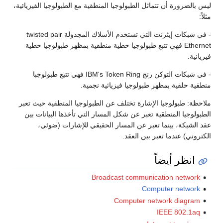
ليس بالضرورة أن تتماثل الطبولوجيا المنطقية مع الطبولوجيا الفيزيائية،
مثلاً:
- في شبكات إيثرنت التي تستخدم الأسلاك المجدولة twisted pair
Ethernet فهي تتبع طبولوجيا خطية منطقية بمظهر طبولوجيا خطية
فيزيائية.
- في شبكات التوكن رنج IBM's Token Ring فهي تتبع طبولوجبا
منطقية حلقية بمظهر طبولوجيا فيزيائية نجمية.
ملاحظة: طبولوجيا الإشارة تختلف عن الطبولوجيا المنطقية حيث تعبر
الطبولوجيا المنطقية تعبر عن شكل المسار التي تأخذها البيانات بين
عقد الشبكة، بينما تعبر عن المسار الحقيقي للإشارات (ضوئي،
الكتروني) عندما تعبر بين العقد.
انظر أيضاً
Broadcast communication network
Computer network
Computer network diagram
IEEE 802.1aq