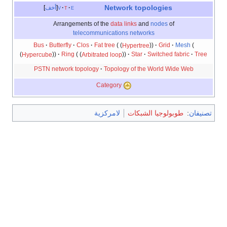
Network topologies
e
t
v
أخف
Arrangements of the
data links
and
nodes
of
telecommunications networks
Bus
Butterfly
Clos
Fat tree
Hypertree
Grid
Mesh
Hypercube
Ring
Arbitrated loop
Star
Switched fabric
Tree
PSTN network topology
Topology of the World Wide Web
Category
تصنيفان
:
طوبولوجيا الشبكات
لامركزية