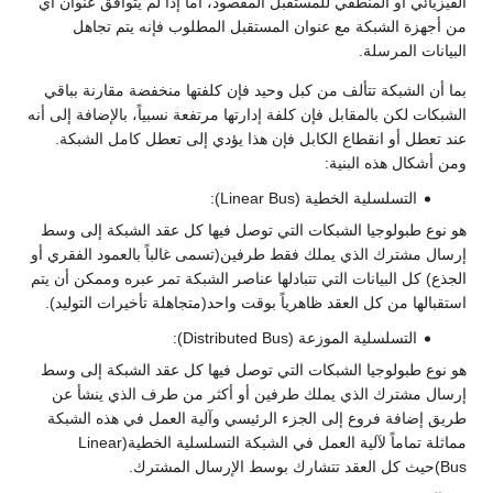
الفيزيائي أو المنطقي للمستقبل المقصود، أما إذا لم يتوافق عنوان أي
من أجهزة الشبكة مع عنوان المستقبل المطلوب فإنه يتم تجاهل
البيانات المرسلة.
بما أن الشبكة تتألف من كبل وحيد فإن كلفتها منخفضة مقارنة بباقي
الشبكات لكن بالمقابل فإن كلفة إدارتها مرتفعة نسبياً، بالإضافة إلى أنه
عند تعطل أو انقطاع الكابل فإن هذا يؤدي إلى تعطل كامل الشبكة.
ومن أشكال هذه البنية:
التسلسلية الخطية (Linear Bus):
هو نوع طبولوجيا الشبكات التي توصل فيها كل عقد الشبكة إلى وسط
إرسال مشترك الذي يملك فقط طرفين(تسمى غالباً بالعمود الفقري أو
الجذع) كل البيانات التي تتبادلها عناصر الشبكة تمر عبره وممكن أن يتم
استقبالها من كل العقد ظاهرياً بوقت واحد(متجاهلة تأخيرات التوليد).
التسلسلية الموزعة (Distributed Bus):
هو نوع طبولوجيا الشبكات التي توصل فيها كل عقد الشبكة إلى وسط
إرسال مشترك الذي يملك طرفين أو أكثر من طرف الذي ينشأ عن
طريق إضافة فروع إلى الجزء الرئيسي وآلية العمل في هذه الشبكة
مماثلة تماماً لآلية العمل في الشبكة التسلسلية الخطية(Linear
Bus)حيث كل العقد تتشارك بوسط الإرسال المشترك.