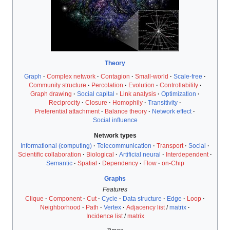
Theory
Graph
Complex network
Contagion
Small-world
Scale-free
Community structure
Percolation
Evolution
Controllability
Graph drawing
Social capital
Link analysis
Optimization
Reciprocity
Closure
Homophily
Transitivity
Preferential attachment
Balance theory
Network effect
Social influence
Network types
Informational (computing)
Telecommunication
Transport
Social
Scientific collaboration
Biological
Artificial neural
Interdependent
Semantic
Spatial
Dependency
Flow
on-Chip
Graphs
Features
Clique
Component
Cut
Cycle
Data structure
Edge
Loop
Neighborhood
Path
Vertex
Adjacency list
/
matrix
Incidence list
/
matrix