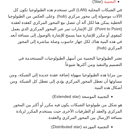
النجمية
(Star):
في الشبكات المحلية (LAN) التي تستخدم هذه الطبولوجيا تكون كل
الآلات موصولة إلى محور مركزي (hub). وعلى العكس من الطبولوجيا
الخطية يمكن هنا لكل آلة أن تتصل مع المحور المركزي كعقدة لعقدة
(Point to Point). كل الإشارات تمر عبر المحور المركزي الذي يعمل
كمقوي أو مكرر للإشارة مما يسمح للإشارة بالوصول إلى مسافة أبعد.
في هذه البنية هناك لكل جهاز حاسوب وصلة مباشرة إلى المحور
المركزي (hub).
تعتبر الطبولوجيا النجمية من أسهل الطبولوجيات المستخدمة في
التصميم والتنفيذ ومن أكثرها شيوعاً.
من مزايا هذه الطبولوجيا سهولة إضافة عقدة جديدة إلي الشبكة، ومن
مساوئها أن تعطل المحور المركزي يؤدي إلى تعطل كل الشبكة. ومن
أشكال هذه البنية:
النجمية الموسعة (Extended star):
هو شكل من طبولوجيا الشبكات يكون فيه مكرر أو أكثر بين المحور
المركزي والعقد أو الطرفيات الأخرى حيث يستخدم المكرر لزيادة
مسافة الإرسال بين المحور المركزي والعقدة.
النجمية الموزعة (Distributed star):