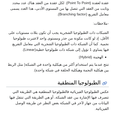
عقدة لعقدة (Point To Point). لكل عقدة من العقد هناك عدد محدد
وثابت من العقد التي تتصل بها من المستوى الأدنى، هذا العدد يسمى
معامل التفريع (Branching factor).
-ملاحظات:
الشبكات ذات الطبولوجيا الشجرية يجب أن تكون بثلاث مستويات على
الأقل، إذ لو كانت مكونة من جذر ومستوى واحد لاعتبرت طبولوجيا
نجمية. كما أن الشبكة ذات الطبولوجيا الشجرية التي معامل التفريع
فيها يساوي 1 تؤول إلى شبكة ذات طبولوجيا خطية(Linear).
الهجينة (Hybrid):
تنتج عندما يتم استخدام أكثر من هيكلية واحدة في الشبكة( مثل الربط
بين هيكلية النجمة وهيكلية الحلقة في شبكة واحدة).
الطبولوجيا المنطقية
عكس الطبولوجيا الفيزيائية فالطبولوجيا المنطقية هي الطريقة التي
تتصرف فيها الإشارة بين عقد الشبكة، أو هي الطريقة التي تنتقل فيها
البيانات من جهاز لآخر في الشبكة بغض النظر عن طريقة الوصل
الفيزيائية.