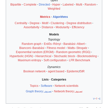
Types
Bipartite
Complete
Directed
Hyper
Labeled
Multi
Random
Weighted
Metrics
Algorithms
Centrality
Degree
Motif
Clustering
Degree distribution
Assortativity
Distance
Modularity
Efficiency
Models
Topology
Random graph
Erdős–Rényi
Barabási–Albert
Bianconi–Barabási
Fitness model
Watts–Strogatz
Exponential random (ERGM)
Random geometric (RGG)
Hyperbolic (HGN)
Hierarchical
Stochastic block
Blockmodeling
Maximum entropy
Soft configuration
LFR Benchmark
Dynamics
Boolean network
agent based
Epidemic
/
SIR
Lists
Categories
Topics
Software
Network scientists
تصنيف:Network theory
تصنيف:Graph theory
v
t
e