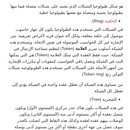
هو شكل طبولوجيا الشبكات الذي يعتمد على شبكات متصلة فيما بينها
بطبولوجيا نجمية ومتصلة مع بعضها بطبولوجيا خطية.
الحلقية
(Ring):
في الشبكات التي تستخدم هذه الطبولوجيا يكون كل جهاز حاسوب
موصول إلى حلقة مغلقة، ولكل آلة عنوان فريد لأغراض تعريفية. تمر
الإشارة عبر كل الحواسيب الموصولة في نفس الاتجاه، وتستخدم هذه
الشبكة أسلوب تمرير
العلامة
(Token) لتنظيم سماحية الإرسال في
الشبكة، حيث فقط العقدة التي تملك العلامة (Token) هي التي يمكنها
البث في الشبكة وتعمل باقي الحواسيب كمقويات أو مكررات للإشارة.
من أشهر الأمثلة على الشبكات التي تستخدم هذه الطوبولوجية شبكات
التوكن رنج (Token ring).
من مساوئ هذه الشبكة أن تعطل عقدة واحدة في الشبكة يؤدي إلى
تعطل كل الشبكة.
الشجرية (Tree):
في هذه الشبكات يكون هناك جذر مركزي (المستوى الأول) ويكون
متصل بعقدة أو أكثر بمستوى أدنى منه (المستوى الثاني) وتكون
الوصلات بينهم عقدة لعقدة وكذلك هذه النقاط التي اتصلت بالجذر
سوف تتصل من جهة أخرى بنقطة أو أكثر من مستوى أدنى بوصلة