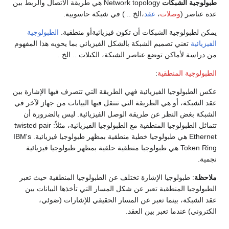
طبولوجية الشبكات
Network topology هي طريقة الاتصال والربط بين
عدة عناصر (
وصلات
،
عقد
،الخ .. ) في شبكة حاسوبية.
يمكن لطبولوجية الشبكات أن تكون فيزيائيةأو منطقية.
الطبولوجية
الفيزيائية
تعني تصميم الشبكة بالشكل الفيزيائي بما يحويه هذا المفهوم
من دراسة لأماكن توضع عناصر الشبكة، الكبلات .. الخ .
الطبولوجية المنطقية
:
عكس الطبولوجيا الفيزيائية فهي الطريقة التي تتصرف فيها الإشارة بين
عقد الشبكة، أو هي الطريقة التي تنتقل فيها البيانات من جهاز لآخر في
الشبكة بغض النظر عن طريقة الوصل الفيزيائية. ليس بالضرورة أن
تتماثل الطبولوجيا المنطقية مع الطبولوجيا الفيزيائية، مثلاً: twisted pair
Ethernet هي طبولوجيا خطية منطقية بمظهر طبولوجيا فيزيائية. IBM's
Token Ring هي طبولوجبا منطقية حلقية بمظهر طبولوجيا فيزيائية
نجمية.
ملاحظة
: طبولوجيا الإشارة تختلف عن الطبولوجيا المنطقية حيث تعبر
الطبولوجيا المنطقية تعبر عن شكل المسار التي تأخذها البيانات بين
عقد الشبكة، بينما تعبر عن المسار الحقيقي للإشارات (ضوئي،
الكتروني) عندما تعبر بين العقد.