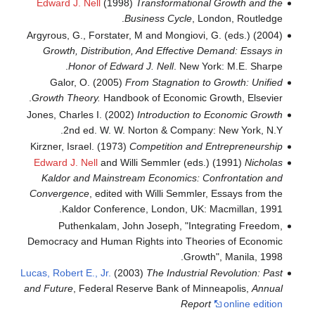
Edward J. Nell
(1998)
Transformational Growth and the
Business Cycle
, London, Routledge.
Argyrous, G., Forstater, M and Mongiovi, G. (eds.) (2004)
Growth, Distribution, And Effective Demand: Essays in
Honor of Edward J. Nell
. New York: M.E. Sharpe.
Galor, O. (2005)
From Stagnation to Growth: Unified
Growth Theory.
Handbook of Economic Growth, Elsevier.
Jones, Charles I. (2002)
Introduction to Economic Growth
2nd ed. W. W. Norton & Company: New York, N.Y.
Kirzner, Israel. (1973)
Competition and Entrepreneurship
Edward J. Nell
and Willi Semmler (eds.) (1991)
Nicholas
Kaldor and Mainstream Economics: Confrontation and
Convergence
, edited with Willi Semmler, Essays from the
Kaldor Conference, London, UK: Macmillan, 1991.
Puthenkalam, John Joseph, "Integrating Freedom,
Democracy and Human Rights into Theories of Economic
Growth", Manila, 1998.
Lucas, Robert E., Jr.
(2003)
The Industrial Revolution: Past
and Future
, Federal Reserve Bank of Minneapolis,
Annual
Report
online edition