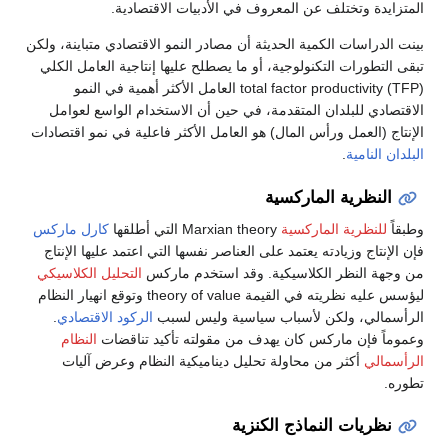
المتزايدة وتختلف عن المعروف في الأدبيات الاقتصادية.
بينت الدراسات الكمية الحديثة أن مصادر النمو الاقتصادي متباينة، ولكن
تبقى التطورات التكنولوجية، أو ما يصطلح عليها إنتاجية العامل الكلي
total factor productivity (TFP) العامل الأكثر أهمية في النمو
الاقتصادي للبلدان المتقدمة، في حين أن الاستخدام الواسع لعوامل
الإنتاج (العمل ورأس المال) هو العامل الأكثر فاعلية في نمو اقتصادات
البلدان النامية
.
النظرية الماركسية
وطبقاً
للنظرية الماركسية
Marxian theory التي أطلقها
كارل ماركس
فإن الإنتاج وزيادته يعتمد على العناصر نفسها التي اعتمد عليها الإنتاج
من وجهة النظر الكلاسيكية. وقد استخدم ماركس
التحليل الكلاسيكي
ليؤسس عليه نظريته في القيمة theory of value وتوقع انهيار النظام
الرأسمالي، ولكن لأسباب سياسية وليس لسبب
الركود الاقتصادي
.
وعموماً فإن ماركس كان يهدف من مقولته تأكيد تناقضات
النظام
الرأسمالي
أكثر من محاولة تحليل ديناميكية النظام وعرض آليات
تطوره.
نظريات النماذج الكنزية