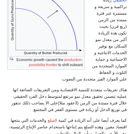
الحقيقي
زيادة
تراكمية و سريعة و
مستمرة عبر فترة
ممتدة من الزمن
(ربع قرن) بحيث
تكون هذة الزيادة
أكبر من معدل نمو
السكان مع توفير
الخدمات الانتاجية و
الاجتماعية و حماية
Economic growth caused the
production-
possibility frontier
to shift outward.
الموارد المتجددة من
التلوث و الحفاظ
علي الموارد الفير متجددة من النضوب.
هناك تعريفات متعددة للتنمية الاقتصادية.ومن التعريفات الشائعة انها
عملية تتضمن تحقيق معدل نمو مرتفع لمتوسط دخل الفرد الحقيقى
خلال فترة ممتدة من الزمن (3عقود مثلا)على الا يصاحب ذللك تدهور
في توزيع الدخل أو زيادة في مستوى الفقر في المجتمع.
كما يعرف أيضا على أنه الزيادة في كمية
السلع
والخدمات التي ينتجها
اقتصاد معين. وهذه السلع يتم إنتاجها باستخدام عناصر الإنتاج الرئيسية،
وهي الأرض والعمل ورأس المال والتنظيم.