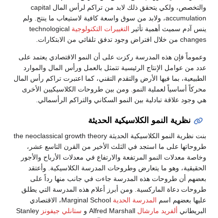
والتخصص، ولكي يتحقق ذلك لابد من تراكم لرأس المال capital
accumulation، ولابد من سوق واسعة كافية لاستيعاب ما ينتج. ولم
ينس آدم سميث أهمية تأثير
التغييرات التكنولوجية
technological
changes من خلال افتراض وجود تدفق تلقائي من الابتكارات.
وعموماً فإن هذه المدرسة ركزت على أن النمو الاقتصادي يعتمد على
عدد من عوامل الإنتاج الرئيسية تتمثل بالعمل ورأس المال والموارد
الطبيعية، بما فيها الأرض والتقدم التقني، كما اعتبرت تراكم رأس المال
محركاً أساسياً لعملية النمو. ومن بين طروحات الكلاسيكيين الأخرى
هي وجود علاقة تبادلية بين النمو السكاني والتراكم الرأسمالي.
نظرية النمو الكلاسيكية الحديثة
بنت نظرية النمو الكلاسيكية الحديثة the neoclassical growth theory
طروحاتها على ما استجد في الثلث الأخير من القرن التاسع عشر،
وخاصة معدلات النمو المرتفعة والارتفاع في معدلات الأرباح والأجور
الحقيقية، وهو ما يتعارض وطروحات المدرسة الكلاسيكية. وأعتقد
بعضهم أن طروحات هذه المدرسة جاءت في جانب منها رداً على
طروحات دعاة الماركسية. ومن أبرز أعلام هذه المدرسة التي يطلق
عليها بعضهم اسم
المدرسة الحدية
Marginal School، الاقتصادي
البريطاني
ألفريد مارشال
Alfred Marshall و
ستانلي جيفونز
Stanley