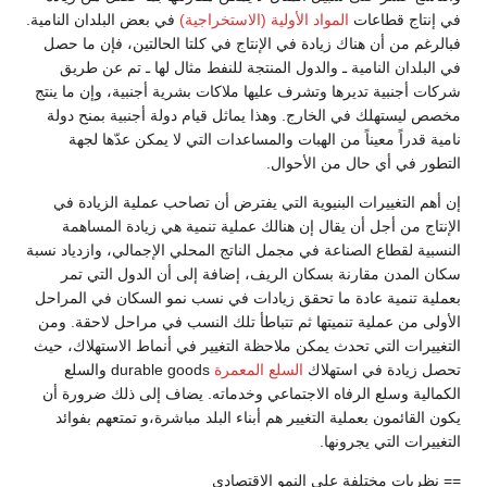
في إنتاج قطاعات
المواد الأولية (الاستخراجية)
في بعض البلدان النامية.
فبالرغم من أن هناك زيادة في الإنتاج في كلتا الحالتين، فإن ما حصل
في البلدان النامية ـ والدول المنتجة للنفط مثال لها ـ تم عن طريق
شركات أجنبية تديرها وتشرف عليها ملاكات بشرية أجنبية، وإن ما ينتج
مخصص ليستهلك في الخارج. وهذا يماثل قيام دولة أجنبية بمنح دولة
نامية قدراً معيناً من الهبات والمساعدات التي لا يمكن عدّها لجهة
التطور في أي حال من الأحوال.
إن أهم التغييرات البنيوية التي يفترض أن تصاحب عملية الزيادة في
الإنتاج من أجل أن يقال إن هنالك عملية تنمية هي زيادة المساهمة
النسبية لقطاع الصناعة في مجمل الناتج المحلي الإجمالي، وازدياد نسبة
سكان المدن مقارنة بسكان الريف، إضافة إلى أن الدول التي تمر
بعملية تنمية عادة ما تحقق زيادات في نسب نمو السكان في المراحل
الأولى من عملية تنميتها ثم تتباطأ تلك النسب في مراحل لاحقة. ومن
التغييرات التي تحدث يمكن ملاحظة التغيير في أنماط الاستهلاك، حيث
تحصل زيادة في استهلاك
السلع المعمرة
durable goods والسلع
الكمالية وسلع الرفاه الاجتماعي وخدماته. يضاف إلى ذلك ضرورة أن
يكون القائمون بعملية التغيير هم أبناء البلد مباشرة،و تمتعهم بفوائد
التغييرات التي يجرونها.
== نظريات مختلفة على النمو الاقتصادي