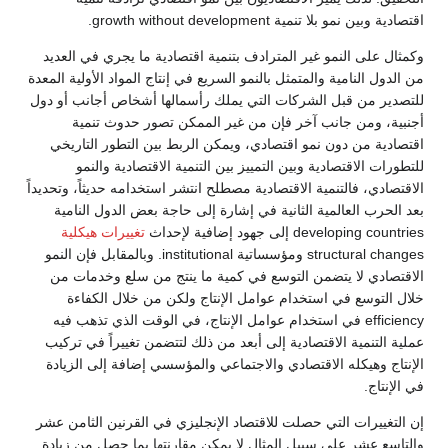
اقتصادية وبين نمو بلا تنمية growth without development.
وكمثال على النمو غير المترادف بتنمية اقتصادية ما يجري في العديد
من الدول النامية والمتمثل بالنمو السريع في إنتاج المواد الأولية المعدة
للتصدير من قبل الشركات التي يملك رأسمالها أشخاص أجانب أو دول
أجنبية، ومن جانب آخر فإن من غير الممكن تصور حدوث تنمية
اقتصادية من دون نمو اقتصادي، ويمكن الربط بين التطور التاريخي
للتطورات الاقتصادية وبين التمييز بين التنمية الاقتصادية والنمو
الاقتصادي، فالتنمية الاقتصادية مصطلح انتشر استخدامه حديثاً، وتحديداً
بعد الحرب العالمية الثانية في إشارة إلى حاجة بعض الدول النامية
developing countries إلى جهود إضافية لإحداث
تغييرات هيكلية
structural changes ومؤسساتية institutional. وبالمقابل فإن النمو
الاقتصادي لا يتضمن التوسع في كمية ما ينتج من سلع وخدمات من
خلال التوسع في استخدام عوامل الإنتاج ولكن من خلال الكفاءة
efficiency في استخدام عوامل الإنتاج، في الوقت الذي تذهب فيه
عملية التنمية الاقتصادية إلى أبعد من ذلك لتتضمن تغييراً في تركيب
الإنتاج وهيكله الاقتصادي والاجتماعي والمؤسسي إضافة إلى الزيادة
في الإنتاج.
إن التغييرات التي حصلت للاقتصاد الإنجليزي في القرنين الثامن عشر
والتاسع عشر على سبيل المثال لا يمكن مقارنتها بما حصل من زيادة