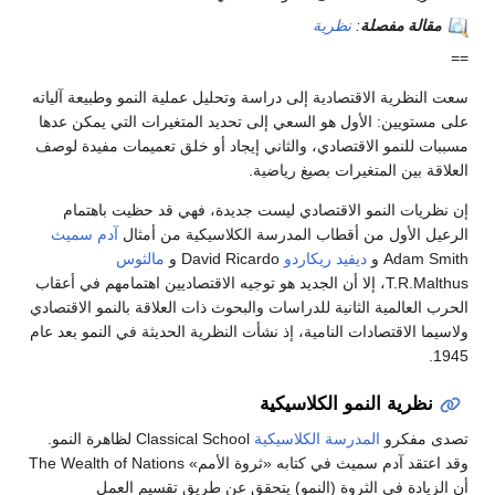
مقالة مفصلة
:
نظرية
==
سعت النظرية الاقتصادية إلى دراسة وتحليل عملية النمو وطبيعة آلياته
على مستويين: الأول هو السعي إلى تحديد المتغيرات التي يمكن عدها
مسببات للنمو الاقتصادي، والثاني إيجاد أو خلق تعميمات مفيدة لوصف
العلاقة بين المتغيرات بصيغ رياضية.
إن نظريات النمو الاقتصادي ليست جديدة، فهي قد حظيت باهتمام
الرعيل الأول من أقطاب المدرسة الكلاسيكية من أمثال
آدم سميث
Adam Smith و
ديفيد ريكاردو
David Ricardo و
مالثوس
T.R.Malthus، إلا أن الجديد هو توجيه الاقتصاديين اهتمامهم في أعقاب
الحرب العالمية الثانية للدراسات والبحوث ذات العلاقة بالنمو الاقتصادي
ولاسيما الاقتصادات النامية، إذ نشأت النظرية الحديثة في النمو بعد عام
1945.
نظرية النمو الكلاسيكية
تصدى مفكرو
المدرسة الكلاسيكية
Classical School لظاهرة النمو.
وقد اعتقد آدم سميث في كتابه «ثروة الأمم» The Wealth of Nations
أن الزيادة في الثروة (النمو) يتحقق عن طريق تقسيم العمل