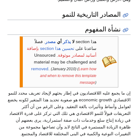
المصادر التاريخية للنمو
نشأة المفهوم
هذا section
لا
يذكر
أي
مصدر
.
فضلاً
ساعدنا على
تحسين هذا section
بإضافة
أسانيد لمصادر موثوقة
. Unsourced
material may be challenged and
removed
.
(January 2010)
(
Learn how
and when to remove this template
message
)
إن ما يجمع عليه اللاقتصاديون في إطار بحثهم لإيجاد تعريف محدد للنمو
الاقتصادي economic growth هو صعوبة تحديد هذا المتغير لكونه يخضع
لعوامل وأنماط وتأثيرات بالغة التعقيد. وعلى الرغم من أن أكثر
التعريفات قبولاً للنمو الاقتصادي هي تلك التي تركز على قدرة الاقتصاد
في زيادة إنتاج سلع وخدمات ذات صفة استمرارية، يرى بعضهم أن
ظاهرة الزيادة المستمرة في الناتج لابد وأن تصاحبها مجموعة من
التغييرات النوعية والكمية في البنى المختلفة للاقتصاد والمجتمع.