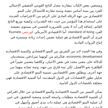
ويستعين بعض الكتاب بمقارنة معدل الناتج القومي الحقيقي الإجمالي
للفرد بين سنة أساس معينة وسنة مقارنة للاستدلال على النمو
الاقتصادي من جهة الرفاه المادي على الرغم من الاعتراضات العديدة
على استخدام هذا المؤشر من حيث دقة التقديرات وكيفية توزيع الناتج
القائم، إضافة إلى أنه لا يعني بالضرورة التحسن في مستوى معيشة
الفرد standard of living. أما الاقتصادي الأمريكي
كوزنتس
Kuznets
فيرى أن النمو الاقتصادي هو عملية تضمن إحداث زيادة مستمرة في
إنتاج الثروات المادية.
وفي هذا الصدد لابد من التفريق بين النمو الاقتصادي والتنمية الاقتصادية
economic development، فبالرغم من كونهما مترادفين يستخدمان
للدلالة على معنى محدد في بعض الأحيان، وكلاهما يتضمن تغييراً في
الظاهرة نحو الأفضل، لكن ثمة فارق من جهة، وثمة تشابه بينهما من
جهة أخرى، ويطلق بعض الاقتصاديين تسمية النمو الاقتصادي على
تحليل تطور الاقتصادات في الدول المتقدمة، أما التنمية الاقتصادية فهي
متعلقة باقتصادات الدول النامية.
يمكن التمييز بين التنمية الاقتصادية والنمو الاقتصادي من خلال افتراض
أن للتنمية الاقتصادية متطلبات واسعة المدى وصعبة التحقيق، في حين
أن عملية النمو الاقتصادي هي عملية ذات مدى أضيق وأسهل في
التحقيق. لذلك يميز الاقتصاديون بين نمو اقتصادي ترادفه تنمية