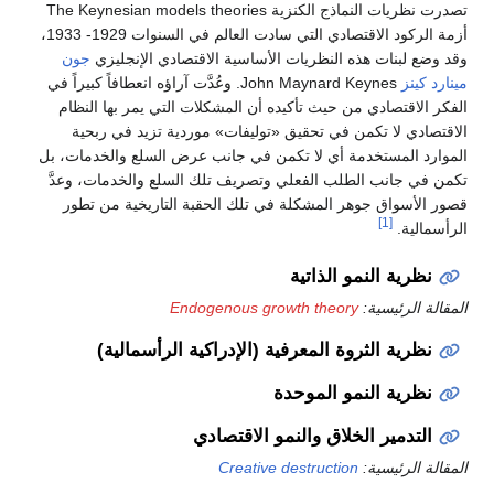
تصدرت نظريات النماذج الكنزية The Keynesian models theories
أزمة الركود الاقتصادي التي سادت العالم في السنوات 1929- 1933،
وقد وضع لبنات هذه النظريات الأساسية الاقتصادي الإنجليزي
جون
مينارد كينز
John Maynard Keynes. وعُدَّت آراؤه انعطافاً كبيراً في
الفكر الاقتصادي من حيث تأكيده أن المشكلات التي يمر بها النظام
الاقتصادي لا تكمن في تحقيق «توليفات» موردية تزيد في ربحية
الموارد المستخدمة أي لا تكمن في جانب عرض السلع والخدمات، بل
تكمن في جانب الطلب الفعلي وتصريف تلك السلع والخدمات، وعدَّ
قصور الأسواق جوهر المشكلة في تلك الحقبة التاريخية من تطور
[1]
الرأسمالية.
نظرية النمو الذاتية
المقالة الرئيسية:
Endogenous growth theory
نظرية الثروة المعرفية (الإدراكية الرأسمالية)
نظرية النمو الموحدة
التدمير الخلاق والنمو الاقتصادي
المقالة الرئيسية:
Creative destruction