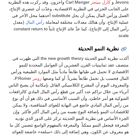
Jevons و
كارل مينجر
Carl Menger وآخرون. وقد ركزت هذه النظرية
على الجانب الجزئي في النظرية الاقتصادية، وعدّت أن عنصري الإنتاج،
العمل ورأس المال يمكن أن يحل substitute أحدهما محل الآخر في
عملية الإنتاج. وأن هنالك معدلات مختلفة لمعاملة
رأس المال
(معدل
رأس المال إلى الإنتاج)، كما عدَّ عائد الإنتاج ثابتاً constant return to
scale.
نظرية النمو الحديثة
أكدت نظرية النمو الحديثة the new growth theory التي ظهرت في
منتصف عقد ثمانينيات القرن العشرين أن العوامل المحددة للنمو
الاقتصادي لا تحمل في طياتها طابعاً مادياً مثل الموارد الطبيعية ورأس
المال فحسب بل تحمل طابعاً بشرياً. أو كما وضعها
رومر
P.Romer،
والمعروف اليوم أن المقترح الكلاسيكي القائل بإمكانية أن يصبح الناس
أثرياء من خلال تراكم عدد أكبر من قطع رأس المال المادي كالرافعات
الشوكية هو أمر خاطئ، وأن السبب الأساسي في ذلك هو أن أي نوع
من رأس المال المادي خاضع في النهاية للعوائد المتناقصة، ولا يمكن
للاقتصادات النمو بإضافة النوع نفسه من رأس المال أكثر فأكثر. وإن
الجزء الأساس في نظرية النمو الحديثة تركز على الدور الذي تؤديه
المعرفة فيجعل النمو ممكناً. والمعرفة بالمفهوم الواسع تتضمن كل ما
هو معروف عن الكون، وهي إضافة إلى ذلك «سلعة» خاضعة للعوائد