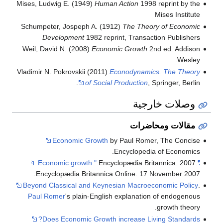
Mises, Ludwig E. (1949)
Human Action
1998 reprint by the
Mises Institute
Schumpeter, Jospeph A. (1912)
The Theory of Economic
Development
1982 reprint, Transaction Publishers
Weil, David N. (2008)
Economic Growth
2nd ed. Addison
Wesley.
Vladimir N. Pokrovskii (2011)
Econodynamics. The Theory
of Social Production
, Springer, Berlin.
وصلات خارجية
مقالات ومحاضرات
Economic Growth
by Paul Romer, The Concise
Encyclopedia of Economics.
Encyclopædia Britannica. 2007.
"Economic growth."
Encyclopædia Britannica Online. 17 November 2007.
Beyond Classical and Keynesian Macroeconomic Policy
.
Paul Romer
's plain-English explanation of endogenous
growth theory.
Does Economic Growth increase Living Standards?