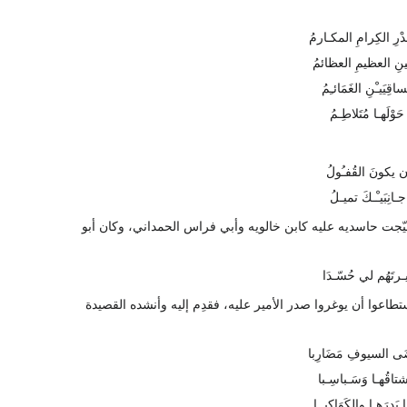
رِ الكِرامِ المكـارمُ
نِ العظيمِ العظائمُ
ساقِيَيـْنِ الغَمَائـِمُ
َوْلَهـا مُتَلاطِـمُ
 يكونَ القُفـُولُ
نِبَيـْـكَ تميـلُ
هيّجت حاسديه عليه كابن خالويه وأبي فراس الحمداني، وكان أبو
رتَهُم لي حُسّـدَا
ستطاعوا أن يوغروا صدر الأمير عليه، فقدِم إليه وأنشده القصيدة
ضَى السيوفِ مَضَارِبا
شتاقُهـا وَسَـباسِـبا
 بَدرَهـا والكَوَاكِبــا