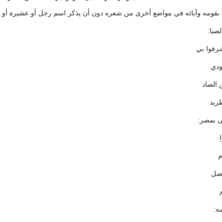
يب بقومه وآبائه في مواضع أخرى من شعره دون أن يذكر اسم رجل أو عشيرة أو ق
صبا:
رفوا بي
ودي
الضاد
طريد
ى بمصر:
م
فضل
ه: