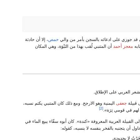
كان قد جوزي على ادعائه بالسجن بأمر من والي
حمص
، إلا أن حادثة
ابه
معجز أحمد
أن المتنبي لُقب بهذا من النَبْوَة، وهي المكان
شعر العربي على الإطلاق.
ى قبيلة
جعفى
اليمنية وهو الارجح. ومع ذلك كان المتنبي يكتم نسبه،
[2]
هم في قومي تِرَة».
ى القبيلة العربية المعروفة «كندة». كان أبوه سقّاء يبيع الماء في
اول أن يتجنبه بالفخر بنفسه لا بنسبه، كقوله:
َرْتُ لا بجدودي