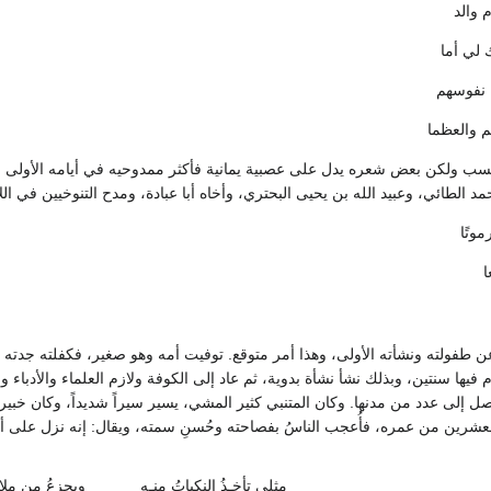
 والد
 لي أما
ّ نفوسهم
م والعظما
ب ولكن بعض شعره يدل على عصبية يمانية فأكثر ممدوحيه في أيامه الأولى من
 الطائي، وعبيد الله بن يحيى البحتري، وأخاه أبا عبادة، ومدح التنوخيين في الل
وتًا
ا
 عن طفولته ونشأته الأولى، وهذا أمر متوقع. توفيت أمه وهو صغير، فكفلته جدته
م فيها سنتين، وبذلك نشأ نشأة بدوية، ثم عاد إلى الكوفة ولازم العلماء والأدباء وا
وصل إلى عدد من مدنها. وكان المتنبي كثير المشي، يسير سيراً شديداً، وكان خبيرا
لعشرين من عمره، فأُعجب الناسُ بفصاحته وحُسنِ سمته، ويقال: إنه نزل على أبي 
مثلي تأخـذُ النكباتُ منـه
ويجزعُ من ملاقـ