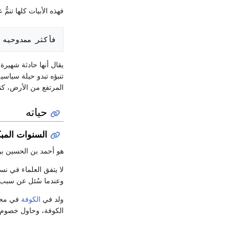
فهذه الأبيات كلها تنمُ
فأكثر ممدوحيه 

يقال أنها حادثة شهيرة
تنبؤه تبدو حيلة سياسية
المرتفع من الأرض، كناي
حياته
السنوات المب
هو أحمد بن الحسين بن
لا يتفق العلماء في نس
وعندما سُئل عن سبب ذ
ولد في
الكوفة
في محلة 
الكوفة، وحاول خصوم أبي