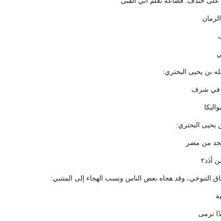
 على خندف: قضاعة تعلم أني الفتى
الزمان
ي
له بن يحيى البحتري:
 في شرف
اليكا
 يحيى البحتري:
مجد من مضر
أدَد٢
 التنوخي، وقد هجاه بعض الناس ونسب الهجاء إلى المتنبي:
ة
ًا ترمى