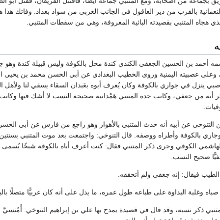
بجماعة من أصحابه، ومع المتنبي جماعة أيضاً، فاقتتل الفريقان، فقتل أبو الط
نعمانية بالقرب من دير العاقول في الجانب الغربي من سواد بغداد. وفاتك هذا 
لذي هجاه المتنبي بقصيدته البائية المعروفة، وهي من سقطات المتنبي.
ه
 واسمه أحمد بن الحسين الجعفي الكندي كندة محل بالكوفة وليس قبيلة كندة وه
وعلى عصبيته اليمنية وروى الخطيب البغدادي عن أبي الحسن محمد بن يحيى ال
صبي ينزل في جواري بالكوفة وكان يُعرف أبوه بعَبدان السقاء يسقي لنا ولأهل 
كر أنه من جعفي، وكانت جدة المتنبي هَمْدانية صحيحة النسب لا أشك فيها وكانت 
فيات.
 التنوخي عن أبيه أنه حدث المتنبي بالأهواز وهو راجع من فارس عن أبي الحسن
اري بالكوفة وأطراه ووصفه. قال التنوخي: واجتمعت بعد موت المتنبي بسنتين 
هاشمي الكوفي وجرى ذكر المتنبي فقال: كنت أعرف أباه بالكوفة شيخًا يُسمى 
يًّا صحيح النسب.
 الطيب فيقال: إنه جعفي ولم أتحققه.
باه وغلبة البداوة على طباعه طول عمره، ما يدل على أنه كان عربيًّا متصلًا بالب
نبي ذكر نسبه، وقد قال في قصيدة يمدح بها علي بن إبراهيم التنوخي: أَمُنسيَّ