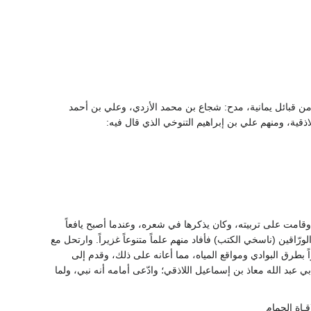
 قبائل يمانية، مدح: شجاع بن محمد الأزدي، وعلي بن أحمد
اذقية، ومنهم علي بن إبراهيم التنوخي الذي قال فيه:
 وقامت على تربيته، وكان يذكرها في شعره، وعندما أصبح يافعاً
لورّاقين (ناسخي الكتب) فأفاد منهم علماً متنوعاً غزيراً. وارتحل مع
ً بطرق البوادي ومواقع المياه، مما أعانه على ذلك، وقدم إلى
عبد الله معاذ بن إسماعيل اللاذقي؛ وادّعى أمامه أنه نبي، ولما
اةِ الحِمامِ