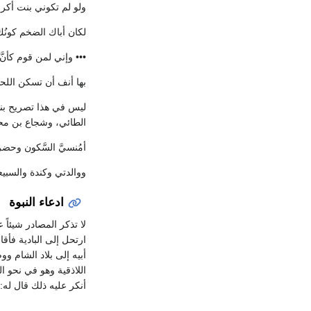
ولو لم تكوني بنت أكرم
لكان أباك الضخم كونُك
••• وإني لمن قوم كأنَ
بها أنف أن تسكن اللح
ليس في هذا تصريح بنس
الطائي، وشجاع بن محمد
أمُنسيَّ السَّكون وحضرم
ووالدتي وكندة والسبيع
ادعاء النبوة
لا تذكر المصادر شيئاً
ارتحل إلى البادية فأقا
أبيه إلى بلاد الشام و
اللاذقية وهو في نحو ا
أنكر عليه ذلك قال له: