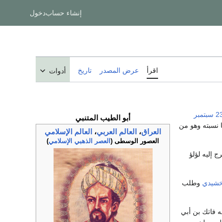
إنشاء حساب
دخول
اقرأ
عرض المصدر
تاريخ
أدوات
 سبتمبر
أبو الطيب المتنبي
ا نسبته وهو من
العراق
،
العالم العربي
،
العالم الإسلامي
العصور الوسطى (
العصر الذهبي الإسلامي
)
ج إليه لؤلؤ
إخشيدي
وطلب
ه فاتك بن أبي