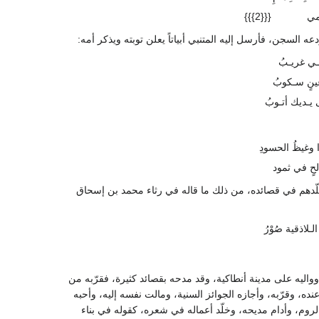
مي
{{{2}}}
السجن، فأرسل إليه المتنبي أبياتاً يعلن توبته ويذكر أمه:
نـي غريـبُ
عينٍ سـكوبُ
يـديك أتـوبُ
ا وغيظُ الحسودِ
لحٍ في ثمود
خلّدهم في قصائده، من ذلك ما قاله في رثاء محمد بن إسحاق
لـلاذقية صُوْرُ
واليه على مدينة أنطاكية، وقد مدحه بقصائد كثيرة، فقرّبه من
تسع سنين، «وحسُن موقعُه عنده، وقرّبه، وأجازه الجوائز السنية، ومالت نفسه إليه، وأحبه
روم، وأدام مديحه، وخلّد أعماله في شعره، كقوله في بناء