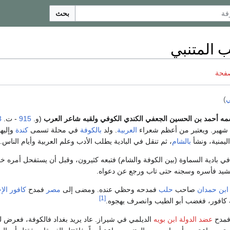
بحث
ب المتنبي
صفحة
ي
)
واسمه أحمد بن الحسين الجعفي الكندي الكوفي ولقبه شاعر العرب
(و.
915
- ت.
23
شهير. ويعتبر من أعظم شعراء
العربية
. ولد
بالكوفة
في محلة تسمى
كندة
وإليه
ليمنية، ونشأ
بالشام
، ثم تنقل في البادية يطلب الأدب وعلم العربية وأيام الناس.
أ في بادية السماوة (بين الكوفة والشام) فتبعه كثيرون، وقبل أن يستفحل أمره خر
شيد فأسره وسجنه حتى تاب ورجع عن دعواه.
ابن حمدان
صاحب
حلب
فمدحه وحظي عنده. ومضى إلى
مصر
فمدح
كافور ال
[1]
له كافور، فغضب أبو الطيب وانصرف يهجوه.
فمدح
عضد الدولة ابن بويه
الديلمي في شيراز. عاد يريد بغداد فالكوفة، فعرض ل