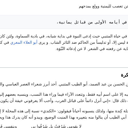
ّ عن تعصب لليمنية وولع بمدحهم
في أيامه الأولى من قبائل يمانية،
 في حياة المتنبي حيث إدعى النبوة في بداية شبابه، في بادية السماوة، ولئن 
 ليس إلا، أو تدليساً من الحاكم ضد الثائر الشاب. و يرى
أبو العلاء المعري
في كت
ة عن رفعته في الشعر. لا عن إدعائه النُبُوَة.
كرة
 الحسن بن عبد الصمد، أبو الطيب المتنبي. أحد أبرز شعراء العصر العباسي وال
به إلا على اسم أبيه فقط، وتتعدد الآراء فيما وراء هذا النسب، وينسبه بعضهم إل
لك قال: «إني أنزل دائماً على قبائل العرب، وأحب ألا يعرفوني خيفة أن يكون ل
كِندة منها، ولذلك ينسبونه أحياناً فيقولون: «الكندي» نسبة إلى هذه المحلة لا إل
 الطيب أن ينالوا منه بتعييره بهذا المنبت الوضيع، ويبدو أنه كان يدرك هذا ويح
لا بقومي شَرُفتُ بل شَرُفُوا بي
وبنفسي فَخ