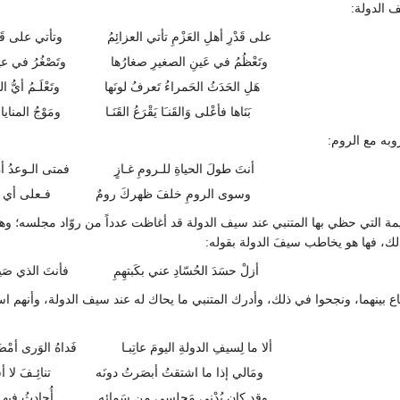
الدولة:
على قَدْرِ أهلِ العَزْمِ تأتي العزائِمُ
وتأتي على قَدْ
وتَعْظُمُ في عَينِ الصغيرِ صغارُها
وتَصْغُرُ في عي
هَلِ الحَدَثُ الحَمراءُ تَعرفُ لونَها
وتَعْلَـمُ أيُّ ال
بَنَاها فأعْلى وَالقَنـَا يَقْرَعُ القَنَـا
ومَوْجُ المنايا ح
وبه مع الروم:
أنتَ طولَ الحياةِ للـرومِ غـازٍ
فمتى الـوعدُ أن
وسوى الرومِ خلفَ ظهركَ رومٌ
فـعلى أي جـا
يمة التي حظي بها المتنبي عند سيف الدولة قد أغاظت عدداً من روّاد مجلسه؛ و
لك، فها هو يخاطب سيفَ الدولة بقوله:
أزلْ حسَدَ الحُسّادِ عني بكَبتهِمِ
فأنتَ الذي صَيـ
قاع بينهما، ونجحوا في ذلك، وأدرك المتنبي ما يحاك له عند سيف الدولة، وأنهم ا
ألا ما لِسيفِ الدولةِ اليومَ عاتِبـا
فَداهُ الوَرى أمْ
ومَالي إذا ما اشتقتُ أبصَرتُ دونَه
تنائِـفَ لا أ
وقد كان يُدْني مَجلِسي من سَمائِه
أُحادِثُ فيهـا