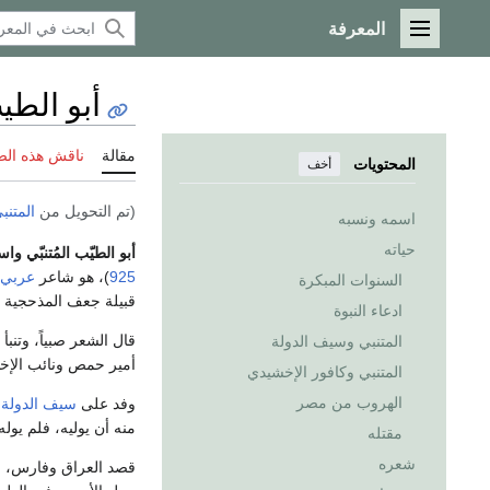
المعرفة
القائمة الرئيسية
أبو الطي
مقالة
ناقش هذه ال
المحتويات
أخف
(تم التحويل من
المتنب
اسمه ونسبه
حياته
أبو الطيّب المُتنبّي 
925
)، هو شاعر
عربي
السنوات المبكرة
قبيلة جعف المذحجية ا
ادعاء النبوة
قال الشعر صبياً، وتنب
المتنبي وسيف الدولة
أمير حمص ونائب الإخ
المتنبي وكافور الإخشيدي
الهروب من مصر
وفد على
سيف الدولة 
منه أن يوليه، فلم يو
مقتله
شعره
قصد العراق وفارس، 