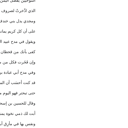
التنوخيين يفضل اليمن
الذي ادَّخرتْ لصروف 
ومجدي يدل بني خندف
على أن كل كريم يمان
ويقول في مدح عبيد ال
كفى بأنك من قحطان
وإن فَخَرت فكل من مو
وفي مدح أبي عبادة بن
قد كنت أحسَب أن ال
حتى تبحتر فهو اليوم من 
وقال للحسين بن إسحاق
أبت لك ذمي نخوة يمني
ونفس بها في مأزِق أبد