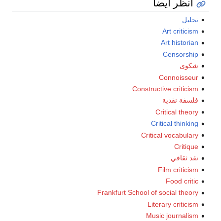
انظر أيضاً
تحليل
Art criticism
Art historian
Censorship
شكوى
Connoisseur
Constructive criticism
فلسفة نقدية
Critical theory
Critical thinking
Critical vocabulary
Critique
نقد ثقافي
Film criticism
Food critic
Frankfurt School of social theory
Literary criticism
Music journalism