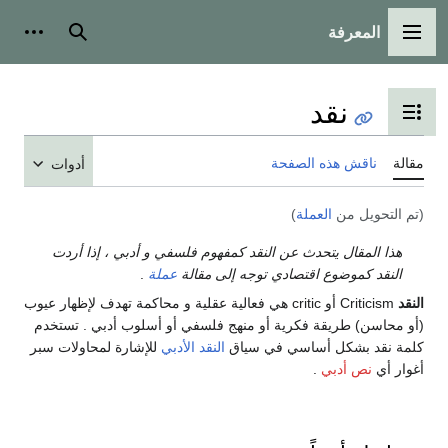
المعرفة
القائمة الرئيسية
بحث
أدوات
نقد
تبديل عرض جدول المحتويات
مقالة
ناقش هذه الصفحة
أدوات
(تم التحويل من
العملة
)
هذا المقال يتحدث عن النقد كمفهوم فلسفي و أدبي ، إذا أردت
النقد كموضوع اقتصادي توجه إلى مقالة
عملة
.
النقد
Criticism أو critic هي فعالية عقلية و محاكمة تهدف لإظهار عيوب
(أو محاسن) طريقة فكرية أو منهج فلسفي أو أسلوب أدبي . تستخدم
كلمة نقد بشكل أساسي في سياق
النقد الأدبي
للإشارة لمحاولات سبر
أغوار أي
نص أدبي
.