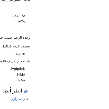
Δ
p
=
F
⋅
Δ
t
I
=
F
⋅
t
وحدة الزخم حسب جملة
يحسب الدفع كتكامل لل
I
=
∫
F
d
t
باستخدام تعريف القوة ي
I
=
∫
d
p
d
t
d
t
I
=
∫
d
p
I
=
Δ
p
انظر أيضا
زخم زاوي
.