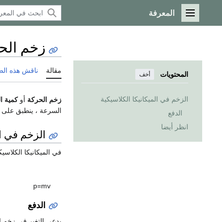
المعرفة
القائمة الرئيسية
زخم الح
مقالة
ناقش هذه ال
المحتويات
أخف
الزخم في الميكانيكا الكلاسيكية
زخم الحركة
أو
كمية ا
السرعة ، ينطبق على ال
الدفع
انظر أيضا
الزخم في ال
في الميكانيكا الكلاس
p
=
m
v
الدفع
يدعى التغير في زخم 