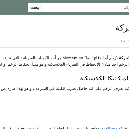
بحث
ركة
صفحة
لحركة
(زخم أو
اندفاع
أيضا) Momentum هو أحد الكميات الفيزيائية ا
زخم أحد مبادئ الإنحفاظ في الفيزياء الكلاسيكية و هو مبدأ انحفاظ الزخم أو ا
ميكانيكا الكلاسيكية
يكية يعرف الزخم على انه حاصل ضرب الكتلة في السرعة ، و هو لهذا عبارة عن 
الحركة
دفع القوة
Impulse ، و هو مساو لحاصل ضرب
القوة
Force في تغير الزمن .