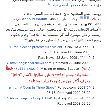
[2]
مؤيدة لانتصارات
محمود أحمدي نجاد
.
ووصف بعض المحللون نتائج الانتخابات تلك المثيرة للجدل
[5]
[4]
[3]
بالانقلاب
.
أو كما
بالفارسية
1388
Anno Persarum
خرداد
انقلاب
22 يونيو
). وقد إدعى الثلاث مرشحين بأن هناك تلاعب في
الأصوات الانتخابية، وقدم كل من محسن رضائي ومير موسوي شكاوى
رسمية. وأعلن موسوي أنه "لن يستسلم لهذا التلاعب" وقدم شكوى
[2]
رسمية ضد النتائج لمجلس صيانة الدستور في 14 يونيو.
. CNN. 13 June
"Iran election protests turn violent"
^
.
2009
. Retrieved
13 June
2009
أ
ب
ت
. Fars News. 22 June 2009
^
http://english.farsnews.com
. Retrieved
22 June
2009
.
خطأ
{{
cite news
}}
:
Missing or empty
|title=
(
help
)
<ref>
استشهاد: وسم
غير صالح؛ الاسم "join"
معرف أكثر من مرة بمحتويات مختلفة.
. Forbes.com. 2009-
"Iran: A Coup In Three Steps"
^
.
06-15
. Retrieved
2009-06-20
. Fpif.org. 2009-06-16
.
"Ahmadinejad's Coup D'Etat"
^
.
Retrieved
2009-06-20