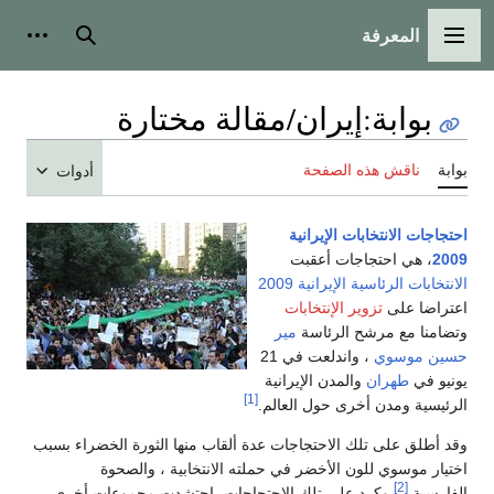
المعرفة
القائمة الرئيسية
بحث
أدوات
بوابة
:
إيران/مقالة مختارة
بوابة
ناقش هذه الصفحة
أدوات
احتجاجات الانتخابات الإيرانية
2009
، هي احتجاجات أعقبت
الانتخابات الرئاسية الإيرانية 2009
اعتراضا على
تزوير الإنتخابات
وتضامنا مع مرشح الرئاسة
مير
حسين موسوي
، واندلعت في 21
يونيو في
طهران
والمدن الإيرانية
[1]
الرئيسية ومدن أخرى حول العالم.
وقد أطلق على تلك الاحتجاجات عدة ألقاب منها الثورة الخضراء بسبب
اختيار موسوي للون الأخضر في حملته الانتخابية ، والصحوة
[2]
الفارسية.
وكرد على تلك الاحتجاجات، احتشدت مجموعات أخرى