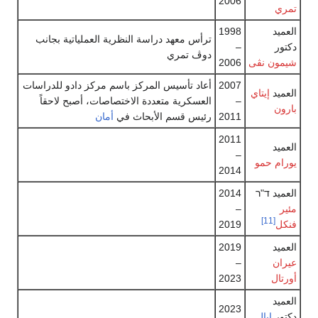
2006
تمري
العميد
1998
ترأس معهد دراسة النظرية العملياتية بجانب
دكتور
–
دوڤ تمري
شيمون نڤى
2006
2007
أعاد تأسيس المركز باسم مركز دادو للدراسات
العميد
إيتاي
–
العسكرية متعددة الاختصاصات، أصبح لاحقاً
بارون
2011
رئيس قسم الأبحاث في
أمان
2011
العميد
–
يورام حمو
2014
العميد ד"ר
2014
مئير
–
[11]
فنكل
2019
العميد
2019
عيران
–
أورتال
2023
العميد
2023
دكتور
إيال