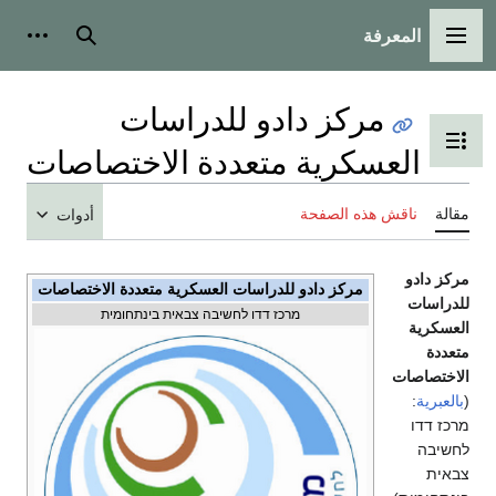
المعرفة
القائمة الرئيسية
بحث
أدوات 
مركز دادو للدراسات
تبديل عرض جدول المحتويات
العسكرية متعددة الاختصاصات
مقالة
ناقش هذه الصفحة
أدوات
مركز دادو
مركز دادو للدراسات العسكرية متعددة الاختصاصات
للدراسات
מרכז דדו לחשיבה צבאית בינתחומית
العسكرية
متعددة
الاختصاصات
(
بالعبرية
:
מרכז דדו
לחשיבה
צבאית