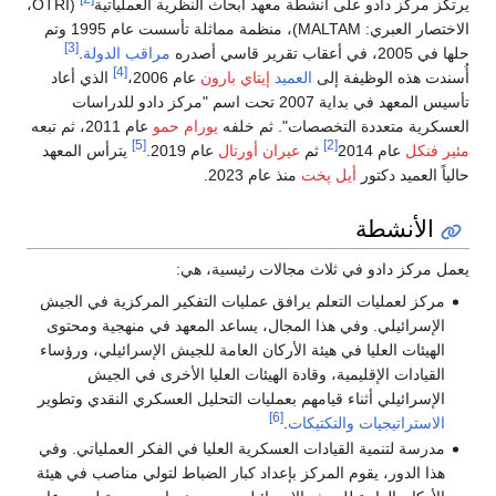
يرتكز مركز دادو على أنشطة معهد أبحاث النظرية العملياتية
(OTRI،
الاختصار العبري: MALTAM)، منظمة مماثلة تأسست عام 1995 وتم
[3]
حلها في 2005، في أعقاب تقرير قاسي أصدره
مراقب الدولة
.
[4]
أُسندت هذه الوظيفة إلى
العميد
إيتاي بارون
عام 2006،
الذي أعاد
تأسيس المعهد في بداية 2007 تحت اسم "مركز دادو للدراسات
العسكرية متعددة التخصصات". ثم خلفه
يورام حمو
عام 2011، ثم تبعه
[5]
[2]
مئير فنكل
عام 2014
ثم
عيران أورتال
عام 2019.
يترأس المعهد
حالياً العميد دكتور
أيل پخت
منذ عام 2023.
الأنشطة
يعمل مركز دادو في ثلاث مجالات رئيسية، هي:
مركز لعمليات التعلم يرافق عمليات التفكير المركزية في الجيش
الإسرائيلي. وفي هذا المجال، يساعد المعهد في منهجية ومحتوى
الهيئات العليا في هيئة الأركان العامة للجيش الإسرائيلي، ورؤساء
القيادات الإقليمية، وقادة الهيئات العليا الأخرى في الجيش
الإسرائيلي أثناء قيامهم بعمليات التحليل العسكري النقدي وتطوير
[6]
الاستراتيجيات
والتكتيكات
.
مدرسة لتنمية القيادات العسكرية العليا في الفكر العملياتي. وفي
هذا الدور، يقوم المركز بإعداد كبار الضباط لتولي مناصب في هيئة