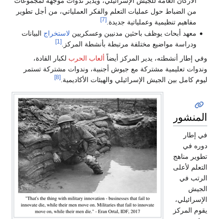
الأركان العامة للجيش الإسرائيلي، ويدير ندوات موجهة لمجموعات
من الضباط حول عمليات التعلم والفكر العملياتي، من أجل تطوير
[7]
مفاهيم تنظيمية وعملياتية جديدة.
معهد أبحاث يوظف باحثين مدنيين وعسكريين
لاستخراج
البيانات
[1]
ودراسة مواضيع مختلفة مرتبطة بأنشطة المركز.
وفي إطار أنشطته، يدير المركز أيضاً
ألعاب الحرب
لكبار القادة،
وندوات تعليمية مشتركة مع جيوش أجنبية، وندوات مشتركة تستمر
[8]
ليوم كامل بين الجيش الإسرائيلي والهيئات الأكاديمية.
المنشورات
في إطار
دوره في
تطوير مناهج
التعلم لأعلى
الرتب في
الجيش
الإسرائيلي،
يقوم المركز