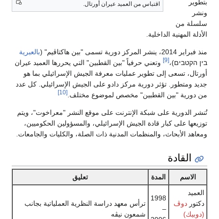
بتطوير
اقتباس من العميد عيران أورتال.
ونشر
سلسلة من
الأدلة المهنية الداخلية.
منذ فبراير 2014، ينشر المركز دورية تسمى "بين هاكتاڤيم" (
بالعبرية
[9]
בין הקטבים)،
وتعني حرفياً "بين القطبين" التي يحررها العميد عيران
أورتال، تسعى إلى تطوير عمليات معرفة الجيش الإسرائيلي بما هو
جديد ومتطور. تؤثر دورية مركز دادو على الجيش الإسرائيلي. كل عدد
[10]
من دورية "بين القطبين" مخصص لموضوع مختلف.
تُنشر الدورية على شبكة الإنترنت على موقع النشر "معراخوت"، ويتم
توزيعها على كبار قادة الجيش الإسرائيلي، والمسؤولين الحكوميين،
ومعاهد الأبحاث، والمنظمات المدنية ذات الصلة، والكليات والجامعات.
القادة
الاسم
المدة
تعليق
العميد
1998
دكتور
دوڤ
ترأس معهد دراسة النظرية العملياتية بجانب
–
(دوبيك)
شمعون نيڤه