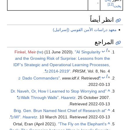
-
[12]
پخت
انظر أيضاً
معهد دراسات الأمن القومي (إسرائيل)
المراجع
أ
ب
Finkel, Meir
(11 June 2020).
"AI Singularity
^
(
he
)
and the Growing Risk of Surprise: Lessons from the
IDF's Strategic and Operational Learning Processes,
2014-2019"
.
PRISM
, Vol. 8, No. 4.
أ
ب
.
www.idf.il
. Retrieved
"Dado Commanders"
^
.
2022-03-13
"Dr. Naveh, Or, How I Learned to Stop Worrying and
^
Walk Through Walls"
.
Haaretz
. 25 October 2007
.
.
Retrieved
2022-03-13
"Brig. Gen. Brun Named Next Chief of Research at
^
.
MI"
.
Haaretz
. 10 March 2011
. Retrieved
2022-03-13
Ortal, Eran (April 2021).
"The Fly on the Elephant's
^