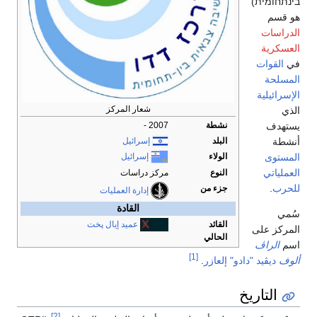
בינתחומית
‎)
هو قسم
الدراسات
العسكرية
في
القوات
المسلحة
الإسرائيلية
شعار المركز
الذي
يستهدف
نشطة
2007 -
أنشطة
البلد
إسرائيل
المستوى
الولاء
إسرائيل
العملياتي
النوع
مركز دراسات
للحرب
.
جزء من
إدارة العمليات
القادة
سُمي
القائد
عميد
إيال پخت
المركز على
الحالي
اسم
الراڤ
[1]
ألوف
ديڤيد "دادو" إلعازر
.
التاريخ
[2]