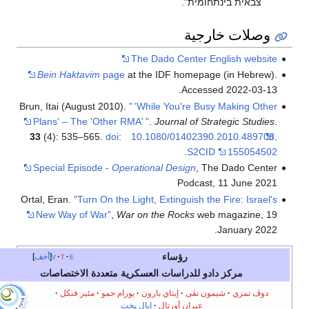
צבאית בינתחומית".
وصلات خارجية
The Dado Center English website
Bein Haktavim
page
at the IDF homepage (in Hebrew).
Accessed 2022-03-13.
Brun, Itai (August 2010).
"
'While You're Busy Making Other
Plans' – The 'Other RMA'
"
.
Journal of Strategic Studies
.
33
(4): 535–565.
doi
:
10.1080/01402390.2010.489708
.
.
S2CID
155054502
Special Episode -
Operational Design
, The Dado Center
Podcast, 11 June 2021
Ortal, Eran.
"Turn On the Light, Extinguish the Fire: Israel's
New Way of War"
,
War on the Rocks
web magazine, 19
January 2022.
رؤساء
e
t
v
أخف
مركز دادو للدراسات العسكرية متعددة الاختصاصات
دوڤ تمري
شيمون نڤى
إيتاي بارون
يورام حمو
مئير فنكل
عيران أورتال
إيال پخت