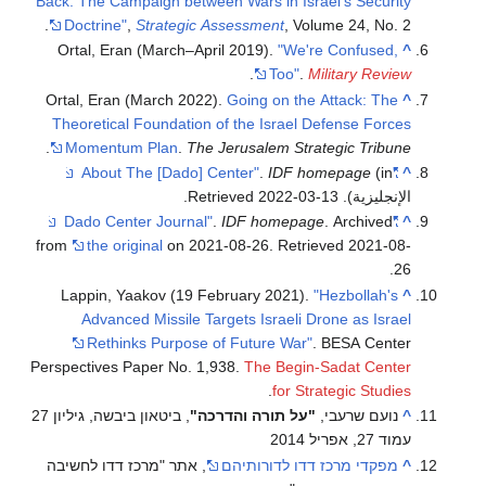
Back: The Campaign between Wars in Israel's Security
Doctrine"
,
Strategic Assessment
, Volume 24, No. 2.
Ortal, Eran (March–April 2019).
"We're Confused,
^
.
Too"
.
Military Review
Ortal, Eran (March 2022).
Going on the Attack: The
^
Theoretical Foundation of the Israel Defense Forces
.
Momentum Plan
.
The Jerusalem Strategic Tribune
.
IDF homepage
(in
"About The [Dado] Center"
^
الإنجليزية)
. Retrieved
2022-03-13
.
.
IDF homepage
. Archived
"Dado Center Journal"
^
from
the original
on 2021-08-26
. Retrieved
2021-08-
.
26
Lappin, Yaakov (19 February 2021).
"Hezbollah's
^
Advanced Missile Targets Israeli Drone as Israel
Rethinks Purpose of Future War"
. BESA Center
Perspectives Paper No. 1,938.
The Begin-Sadat Center
.
for Strategic Studies
^
נועם שרעבי,
"על תורה והדרכה"
, ביטאון ביבשה, גיליון 27
עמוד 27, אפריל 2014
^
מפקדי מרכז דדו לדורותיהם
, אתר "מרכז דדו לחשיבה